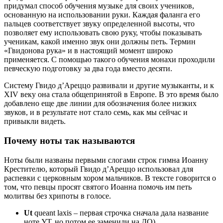
придумал способ обучения музыке для своих учеников,
основанную на использовании руки. Каждая фаланга его
пальцев соответствует звуку определенной высоты, что
позволяет ему использовать свою руку, чтобы показывать
ученикам, какой именно звук они должны петь. Термин
«Гвидонова рука» и в настоящий момент широко
применяется. С помощью такого обучения монахи проходили
певческую подготовку за два года вместо десяти.
Систему Гвидо д’Ареццо развивали и другие музыканты, и к
XIV веку она стала общепринятой в Европе. В это время было
добавлено еще две линии для обозначения более низких
звуков, и в результате нот стало семь, как мы сейчас и
привыкли видеть.
Почему ноты так называются
Ноты были названы первыми слогами строк гимна Иоанну
Крестителю, который Гвидо д’Ареццо использовал для
распевки с церковным хором мальчиков. В тексте говорится о
том, что певцы просят святого Иоанна помочь им петь
молитвы без хрипоты в голосе.
Ut
queant laxis – первая строчка сначала дала название
ноте УТ, но потом ее заменили на ДО)