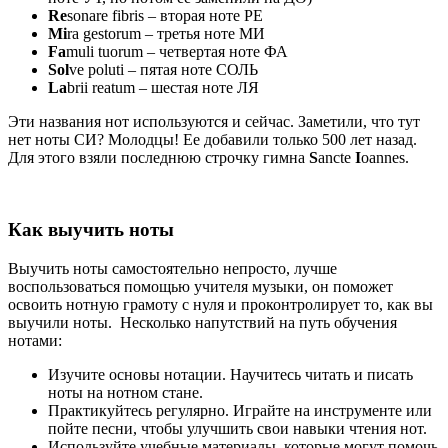
Re
sonare fibris – вторая ноте РЕ
Mi
ra gestorum – третья ноте МИ
Fa
muli tuorum – четвертая ноте ФА
Sol
ve poluti – пятая ноте СОЛЬ
La
brii reatum – шестая ноте ЛЯ
Эти названия нот используются и сейчас. Заметили, что тут
нет ноты СИ? Молодцы! Ее добавили только 500 лет назад.
Для этого взяли последнюю строчку гимна
S
ancte
I
oannes.
Как выучить ноты
Выучить ноты самостоятельно непросто, лучше
воспользоваться помощью учителя музыки, он поможет
освоить нотную грамоту с нуля и проконтролирует то, как вы
выучили ноты. Несколько напутствий на путь обучения
нотами:
Изучите основы нотации. Научитесь читать и писать
ноты на нотном стане.
Практикуйтесь регулярно. Играйте на инструменте или
пойте песни, чтобы улучшить свои навыки чтения нот.
Используйте учебные материалы, которые могут помочь