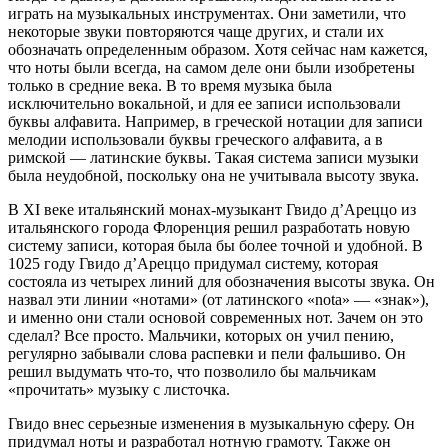
играть на музыкальных инструментах. Они заметили, что
некоторые звуки повторяются чаще других, и стали их
обозначать определенным образом. Хотя сейчас нам кажется,
что ноты были всегда, на самом деле они были изобретены
только в средние века. В то время музыка была
исключительно вокальной, и для ее записи использовали
буквы алфавита. Например, в греческой нотации для записи
мелодии использовали буквы греческого алфавита, а в
римской — латинские буквы. Такая система записи музыки
была неудобной, поскольку она не учитывала высоту звука.
В XI веке итальянский монах-музыкант Гвидо д’Ареццо из
итальянского города Флоренция решил разработать новую
систему записи, которая была бы более точной и удобной. В
1025 году Гвидо д’Ареццо придумал систему, которая
состояла из четырех линий для обозначения высоты звука. Он
назвал эти линии «нотами» (от латинского «nota» — «знак»),
и именно они стали основой современных нот. Зачем он это
сделал? Все просто. Мальчики, которых он учил пению,
регулярно забывали слова распевки и пели фальшиво. Он
решил выдумать что-то, что позволило бы мальчикам
«прочитать» музыку с листочка.
Гвидо внес серьезные изменения в музыкальную сферу. Он
придумал ноты и разработал нотную грамоту. Также он