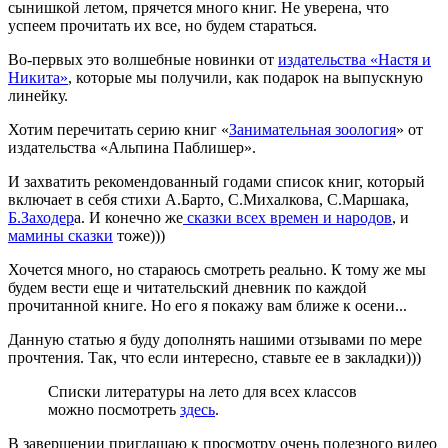
сынишкой летом, прячется много книг. Не уверена, что
успеем прочитать их все, но будем стараться.
Во-первых это волшебные новинки от
издательства «Настя и
Никита»
, которые мы получили, как подарок на выпускную
линейку.
Хотим перечитать серию книг «
Занимательная зоология
» от
издательства «Альпина Паблишер».
И захватить рекомендованный годами список книг, который
включает в себя стихи А.Барто, С.Михалкова, С.Маршака,
Б.Заходер
а. И конечно же
сказки всех времен и народов
, и
мамины сказки
тоже)))
Хочется много, но стараюсь смотреть реально. К тому же мы
будем вести еще и читательский дневник по каждой
прочитанной книге. Но его я покажу вам ближе к осени...
Данную статью я буду дополнять нашими отзывами по мере
прочтения. Так, что если интересно, ставьте ее в закладки)))
Списки литературы на лето для всех классов
можно посмотреть
здесь
.
В завершении приглашаю к просмотру очень полезного видео