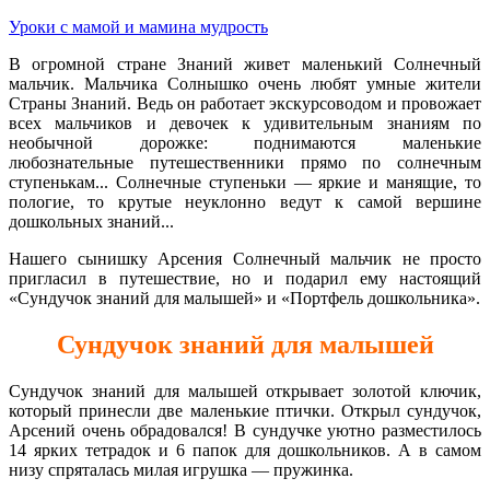
Уроки с мамой и мамина мудрость
В огромной стране Знаний живет маленький Солнечный
мальчик. Мальчика Солнышко очень любят умные жители
Страны Знаний. Ведь он работает экскурсоводом и провожает
всех мальчиков и девочек к удивительным знаниям по
необычной дорожке: поднимаются маленькие
любознательные путешественники прямо по солнечным
ступенькам... Солнечные ступеньки — яркие и манящие, то
пологие, то крутые неуклонно ведут к самой вершине
дошкольных знаний...
Нашего сынишку Арсения Солнечный мальчик не просто
пригласил в путешествие, но и подарил ему настоящий
«Сундучок знаний для малышей» и «Портфель дошкольника».
Сундучок знаний для малышей
Сундучок знаний для малышей открывает золотой ключик,
который принесли две маленькие птички. Открыл сундучок,
Арсений очень обрадовался! В сундучке уютно разместилось
14 ярких тетрадок и 6 папок для дошкольников. А в самом
низу спряталась милая игрушка — пружинка.