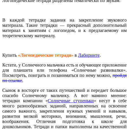
Логопедические тетради разделены тематически по звукам:
В каждой тетрадке задания на закрепление звукового
материала. Такие тетрадки — прекрасный дополнительный
материал к занятиям с логопедом, и к предлагаемому им
теоретическому материалу.
Купить
«Логопедические тетради»
в
Лабиринте
.
Кстати, у Солнечного мальчика есть и обучающее приложение
для планшета или телефона «Солнечные развивалки».
Посмотреть, поиграть и позаниматься по нему можно,
пройдя
по ссылке
.
Сынок в восторге от таких путешествий и передает большое
спасибо Солнечному мальчику. А вот мамино мнение:
тетрадки компании «
Солнечные ступеньки
» несут в себе
много разнообразных заданий, направленных на освоение
самого важного, закрепления нужных умений и навыков,
развития мелкой моторики, внимания, мышления, речи,
воображения. Отличная подготовка к школе для
дошкольников. Тетради и папки выполнены на качественной