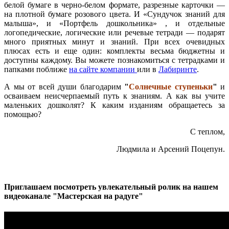
белой бумаге в черно-белом формате, разрезные карточки —
на плотной бумаге розового цвета. И «Сундучок знаний для
малыша», и «Портфель дошкольника» , и отдельные
логопедические, логические или речевые тетради — подарят
много приятных минут и знаний. При всех очевидных
плюсах есть и еще один: комплекты весьма бюджетны и
доступны каждому. Вы можете познакомиться с тетрадками и
папками поближе
на сайте компании
или в
Лабиринте
.
А мы от всей души благодарим
"
Солнечные ступеньки
"
и
осваиваем неисчерпаемый путь к знаниям. А как вы учите
маленьких дошколят? К каким изданиям обращаетесь за
помощью?
С теплом,
Людмила и Арсений Поцепун.
Приглашаем посмотреть увлекательный ролик на нашем
видеоканале "Мастерская на радуге"