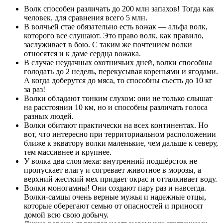
Волк способен различать до 200 млн запахов! Тогда как
человек, для сравнения всего 5 млн.
В волчьей стае обязательно есть вожак — альфа волк,
которого все слушают. Это право волк, как правило,
заслуживает в бою. С таким же почтением волки
относятся и к даме сердца вожака.
В случае неудачных охотничьих дней, волки способны
голодать до 2 недель, перекусывая кореньями и ягодами.
А когда доберутся до мяса, то способны съесть до 10 кг
за раз!
Волки обладают тонким слухом: они не только слышат
на расстоянии 10 км, но и способны различать голоса
разных людей.
Волки обитают практически на всех континентах. Но
вот, что интересно при территориальном расположении
ближе к экватору волки маленькие, чем дальше к северу,
тем массивнее и крупнее.
У волка два слоя меха: внутренний подшёрсток не
пропускает влагу и согревает животное в морозы, а
верхний жесткий мех придает окрас и отталкивает воду.
Волки моногамны! Они создают пару раз и навсегда.
Волки-самцы очень верные мужья и надежные отцы,
которые оберегают семью от опасностей и приносят
домой всю свою добычу.