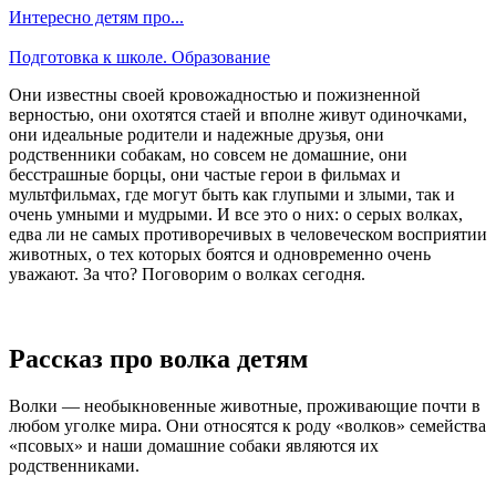
Интересно детям про...
Подготовка к школе. Образование
Они известны своей кровожадностью и пожизненной
верностью, они охотятся стаей и вполне живут одиночками,
они идеальные родители и надежные друзья, они
родственники собакам, но совсем не домашние, они
бесстрашные борцы, они частые герои в фильмах и
мультфильмах, где могут быть как глупыми и злыми, так и
очень умными и мудрыми. И все это о них: о серых волках,
едва ли не самых противоречивых в человеческом восприятии
животных, о тех которых боятся и одновременно очень
уважают. За что? Поговорим о волках сегодня.
Рассказ про волка детям
Волки — необыкновенные животные, проживающие почти в
любом уголке мира. Они относятся к роду «волков» семейства
«псовых» и наши домашние собаки являются их
родственниками.