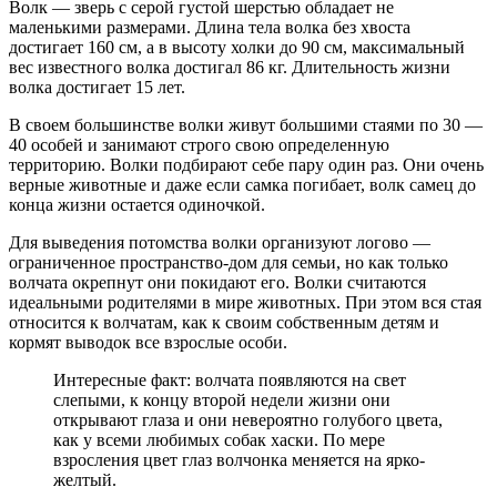
Волк — зверь с серой густой шерстью обладает не
маленькими размерами. Длина тела волка без хвоста
достигает 160 см, а в высоту холки до 90 см, максимальный
вес известного волка достигал 86 кг. Длительность жизни
волка достигает 15 лет.
В своем большинстве волки живут большими стаями по 30 —
40 особей и занимают строго свою определенную
территорию. Волки подбирают себе пару один раз. Они очень
верные животные и даже если самка погибает, волк самец до
конца жизни остается одиночкой.
Для выведения потомства волки организуют логово —
ограниченное пространство-дом для семьи, но как только
волчата окрепнут они покидают его. Волки считаются
идеальными родителями в мире животных. При этом вся стая
относится к волчатам, как к своим собственным детям и
кормят выводок все взрослые особи.
Интересные факт: волчата появляются на свет
слепыми, к концу второй недели жизни они
открывают глаза и они невероятно голубого цвета,
как у всеми любимых собак хаски. По мере
взросления цвет глаз волчонка меняется на ярко-
желтый.