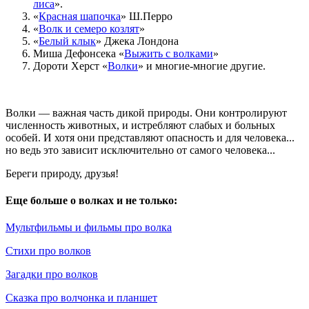
лиса
».
«
Красная шапочка
» Ш.Перро
«
Волк и семеро козлят
»
«
Белый клык
» Джека Лондона
Миша Дефонсека «
Выжить с волками
»
Дороти Херст «
Волки
» и многие-многие другие.
Волки — важная часть дикой природы. Они контролируют
численность животных, и истребляют слабых и больных
особей. И хотя они представляют опасность и для человека...
но ведь это зависит исключительно от самого человека...
Береги природу, друзья!
Еще больше о волках и не только:
Мультфильмы и фильмы про волка
Стихи про волков
Загадки про волков
Сказка про волчонка и планшет