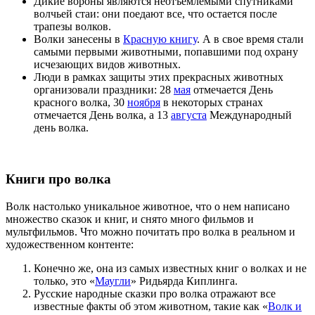
Дикие вороны являются неотъемлемыми спутниками
волчьей стаи: они поедают все, что остается после
трапезы волков.
Волки занесены в
Красную книгу
. А в свое время стали
самыми первыми животными, попавшими под охрану
исчезающих видов животных.
Люди в рамках защиты этих прекрасных животных
организовали праздники: 28
мая
отмечается День
красного волка, 30
ноября
в некоторых странах
отмечается День волка, а 13
августа
Международный
день волка.
Книги про волка
Волк настолько уникальное животное, что о нем написано
множество сказок и книг, и снято много фильмов и
мультфильмов. Что можно почитать про волка в реальном и
художественном контенте:
Конечно же, она из самых известных книг о волках и не
только, это «
Маугли
» Ридьярда Киплинга.
Русские народные сказки про волка отражают все
известные факты об этом животном, такие как «
Волк и