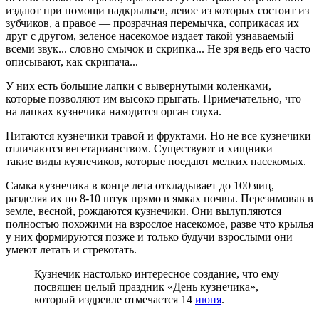
издают при помощи надкрыльев, левое из которых состоит из
зубчиков, а правое — прозрачная перемычка, соприкасая их
друг с другом, зеленое насекомое издает такой узнаваемый
всеми звук... словно смычок и скрипка... Не зря ведь его часто
описывают, как скрипача...
У них есть большие лапки с вывернутыми коленками,
которые позволяют им высоко прыгать. Примечательно, что
на лапках кузнечика находится орган слуха.
Питаются кузнечики травой и фруктами. Но не все кузнечики
отличаются вегетарианством. Существуют и хищники —
такие виды кузнечиков, которые поедают мелких насекомых.
Самка кузнечика в конце лета откладывает до 100 яиц,
разделяя их по 8-10 штук прямо в ямках почвы. Перезимовав в
земле, весной, рождаются кузнечики. Они вылупляются
полностью похожими на взрослое насекомое, разве что крылья
у них формируются позже и только будучи взрослыми они
умеют летать и стрекотать.
Кузнечик настолько интересное создание, что ему
посвящен целый праздник «День кузнечика»,
который издревле отмечается 14
июня
.