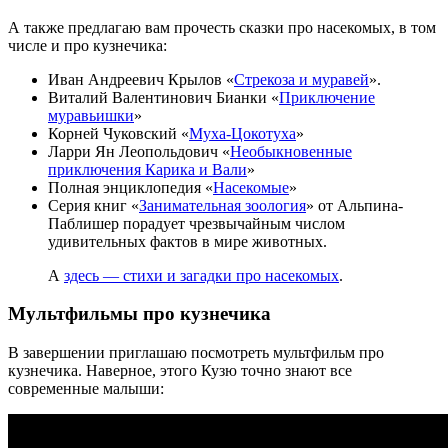
А также предлагаю вам прочесть сказки про насекомых, в том
числе и про кузнечика:
Иван Андреевич Крылов «
Стрекоза и муравей
».
Виталий Валентинович Бианки «
Приключение
муравьишки
»
Корней Чуковский «
Муха-Цокотуха
»
Ларри Ян Леопольдович «
Необыкновенные
приключения Карика и Вали
»
Полная энциклопедия «
Насекомые
»
Серия книг «
Занимательная зоология
» от Альпина-
Паблишер порадует чрезвычайным числом
удивительных фактов в мире животных.
А
здесь — стихи и загадки про насекомых
.
Мультфильмы про кузнечика
В завершении приглашаю посмотреть мультфильм про
кузнечика. Наверное, этого Кузю точно знают все
современные малыши: