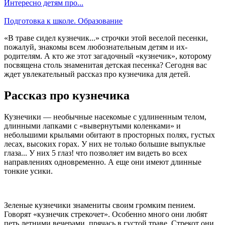
Интересно детям про...
Подготовка к школе. Образование
«В траве сидел кузнечик...» строчки этой веселой песенки,
пожалуй, знакомы всем любознательным детям и их-
родителям. А кто же этот загадочный «кузнечик», которому
посвящена столь знаменитая детская песенка? Сегодня вас
ждет увлекательный рассказ про кузнечика для детей.
Рассказ про кузнечика
Кузнечики — необычные насекомые с удлиненным телом,
длинными лапками с «вывернутыми коленками» и
небольшими крыльями обитают в просторных полях, густых
лесах, высоких горах. У них не только большие выпуклые
глаза... У них 5 глаз! что позволяет им видеть во всех
направлениях одновременно. А еще они имеют длинные
тонкие усики.
Зеленые кузнечики знамениты своим громким пением.
Говорят «кузнечик стрекочет». Особенно много они любят
петь летними вечерами, прячась в густой траве. Стрекот они