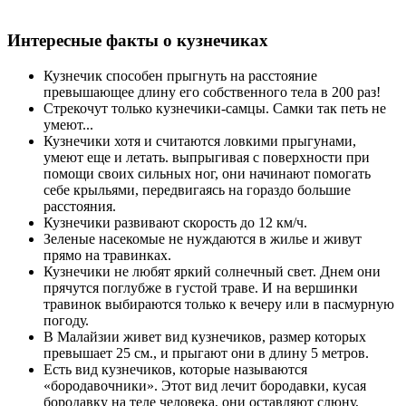
Интересные факты о кузнечиках
Кузнечик способен прыгнуть на расстояние
превышающее длину его собственного тела в 200 раз!
Стрекочут только кузнечики-самцы. Самки так петь не
умеют...
Кузнечики хотя и считаются ловкими прыгунами,
умеют еще и летать. выпрыгивая с поверхности при
помощи своих сильных ног, они начинают помогать
себе крыльями, передвигаясь на гораздо большие
расстояния.
Кузнечики развивают скорость до 12 км/ч.
Зеленые насекомые не нуждаются в жилье и живут
прямо на травинках.
Кузнечики не любят яркий солнечный свет. Днем они
прячутся поглубже в густой траве. И на вершинки
травинок выбираются только к вечеру или в пасмурную
погоду.
В Малайзии живет вид кузнечиков, размер которых
превышает 25 см., и прыгают они в длину 5 метров.
Есть вид кузнечиков, которые называются
«бородавочники». Этот вид лечит бородавки, кусая
бородавку на теле человека, они оставляют слюну,