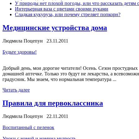
У природы нет плохой погоды, или что рассказать детям 
Интерьерная ваза с цветами своими руками
Сладкая кукуруза, или почему стреляет попкорн?
Медицинские устройства дома
Людмила Поцепун 23.11.2011
Будьте здоровы!
Добрый день, мои дорогие читатели! Осень. Сезон простудных з
домашней аптечке. Только это будут не лекарства, а всевозмож
градусник. Мы знаем, что нормальная температура ...
Читать далее
Правила для первоклассника
Людмила Поцепун 22.11.2011
Воспитанный с пеленок
Уроки с мамой и мамина мудрость