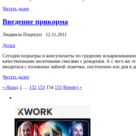
Читать далее
Введение прикорма
Людмила Поцепун 12.11.2011
Детки
Сегодня педиатры и консультанты по грудному вскармливанию
качественными молочными смесями с рождения. А с чего же э
вводиться с половины чайной ложечки, постепенно изо дня в де
Читать далее
Пагинация
« Назад
1
…
152
153
154
155
Вперед »
записей