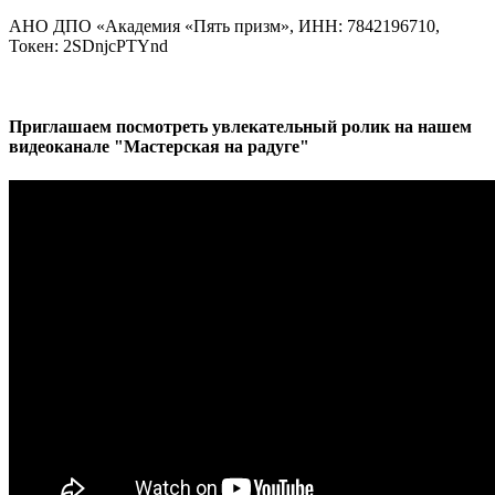
АНО ДПО «Академия «Пять призм», ИНН:
7842196710,
Токен: 2SDnjcPTYnd
Приглашаем посмотреть увлекательный ролик на нашем
видеоканале "Мастерская на радуге"