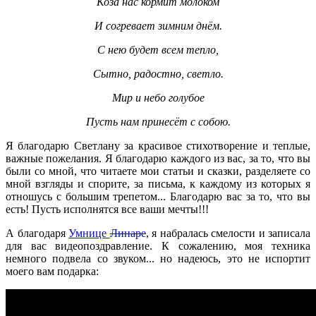
Коза нас кормит молоком
И согревает зимним днём.
С нею будет всем тепло,
Сытно, радостно, светло.
Мир и небо голубое
Пусть нам принесёт с собою.
Я благодарю Светлану за красивое стихотворение и теплые,
важные пожелания. Я благодарю каждого из вас, за то, что вы
были со мной, что читаете мои статьи и сказки, разделяете со
мной взгляды и спорите, за письма, к каждому из которых я
отношусь с большим трепетом... Благодарю вас за то, что вы
есть! Пусть исполнятся все ваши мечты!!!
А благодаря
Умнице
Линаре
, я набралась смелости и записала
для вас видеопоздравление. К сожалению, моя техника
немного подвела со звуком... но надеюсь, это не испортит
моего вам подарка: