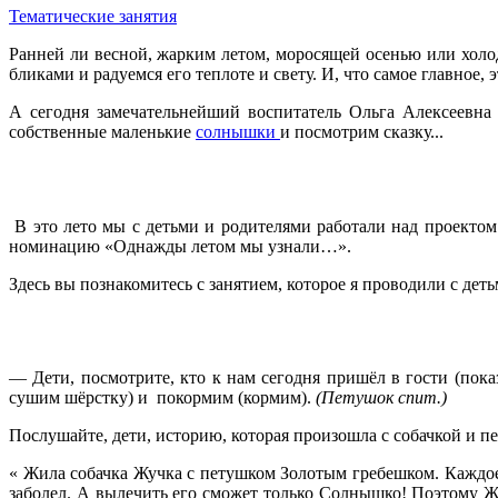
Тематические занятия
Ранней ли весной, жарким летом, моросящей осенью или холо
бликами и радуемся его теплоте и свету. И, что самое главное
А сегодня замечательнейший воспитатель Ольга Алексеевна
собственные маленькие
солнышки
и посмотрим сказку...
В это лето мы с детьми и родителями работали над проекто
номинацию «Однажды летом мы узнали…».
Здесь вы познакомитесь с занятием, которое я проводили с де
— Дети, посмотрите, кто к нам сегодня пришёл в гости (показ
сушим шёрстку) и покормим (кормим).
(Петушок спит.)
Послушайте, дети, историю, которая произошла с собачкой и п
« Жила собачка Жучка с петушком Золотым гребешком. Каждое
заболел. А вылечить его сможет только Солнышко! Поэтому Ж