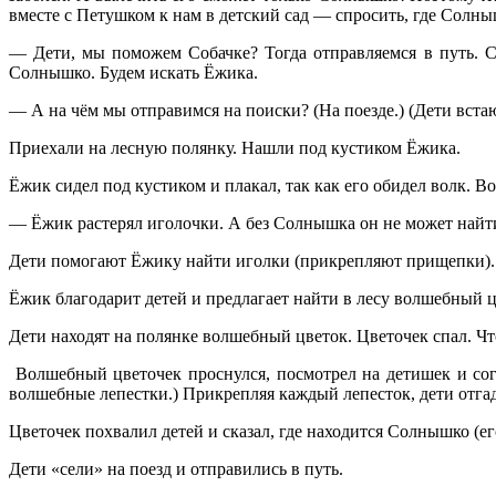
вместе с Петушком к нам в детский сад — спросить, где Солны
— Дети, мы поможем Собачке? Тогда отправляемся в путь. Со
Солнышко. Будем искать Ёжика.
— А на чём мы отправимся на поиски? (На поезде.) (Дети встаю
Приехали на лесную полянку. Нашли под кустиком Ёжика.
Ёжик сидел под кустиком и плакал, так как его обидел волк. В
— Ёжик растерял иголочки. А без Солнышка он не может найти 
Дети помогают Ёжику найти иголки (прикрепляют прищепки).
Ёжик благодарит детей и предлагает найти в лесу волшебный 
Дети находят на полянке волшебный цветок. Цветочек спал. Что
Волшебный цветочек проснулся, посмотрел на детишек и согл
волшебные лепестки.) Прикрепляя каждый лепесток, дети отга
Цветочек похвалил детей и сказал, где находится Солнышко (ег
Дети «сели» на поезд и отправились в путь.