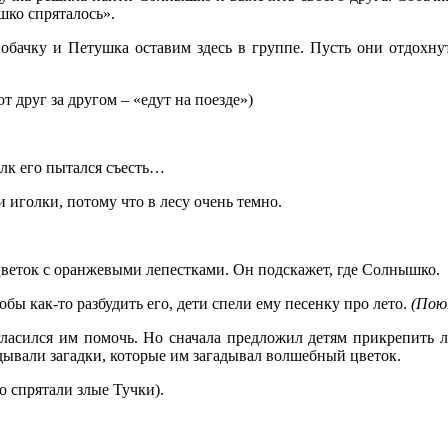
шко спряталось».
бачку и Петушка оставим здесь в группе. Пусть они отдохнут,
т друг за другом – «едут на поезде»)
олк его пытался съесть…
иголки, потому что в лесу очень темно.
цветок с оранжевыми лепестками. Он подскажет, где Солнышко.
бы как-то разбудить его, дети спели ему песенку про лето.
(Пою
асился им помочь. Но сначала предложил детям прикрепить ле
дывали загадки, которые им загадывал волшебный цветок.
о спрятали злые Тучки).