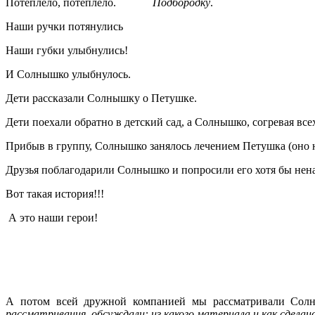
Потеплело, потеплело.
Подбородку
.
Наши ручки потянулись
Наши губки улыбнулись!
И Солнышко улыбнулось.
Дети рассказали Солнышку о Петушке.
Дети поехали обратно в детский сад, а Солнышко, согревая всех
Прибыв в группу, Солнышко занялось лечением Петушка (оно 
Друзья поблагодарили Солнышко и попросили его хотя бы ненад
Вот такая история!!!
А это наши герои!
А потом всей дружной компанией мы рассматривали Солн
рассматривания, обсуждали: из какого материала и как сдела