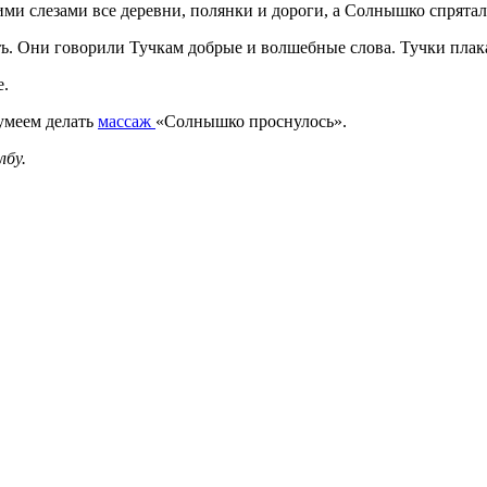
ими слезами все деревни, полянки и дороги, а Солнышко спрятал
ь. Они говорили Тучкам добрые и волшебные слова. Тучки плака
е.
умеем делать
массаж
«Солнышко проснулось».
лбу.