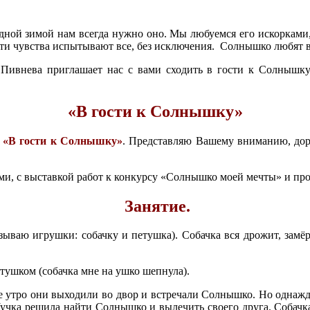
дной зимой нам всегда нужно оно. Мы любуемся его искорками,
, эти чувства испытывают все, без исключения. Солнышко любят в
 Пивнева приглашает нас с вами сходить в гости к Солнышку
«В гости к Солнышку»
м
«В гости к Солнышку»
. Представляю Вашему вниманию, дор
тьми, с выставкой работ к конкурсу «Солнышко моей мечты» и пр
Занятие.
ываю игрушки: собачку и петушка). Собачка вся дрожит, замёрз
етушком (собачка мне на ушко шепнула).
 утро они выходили во двор и встречали Солнышко. Но однажд
учка решила найти Солнышко и вылечить своего друга. Собачка