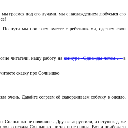
 мы греемся под его лучами, мы с наслаждением любуемся его
се!
. По пути мы поиграем вместе с ребятишками, сделаем свои
огие читатели, нашу работу на
конкурс «Однажды летом…»
в
очитаете сказку про Солнышко.
ла очень. Давайте согреем её (заворачиваем собачку в одеяло,
ы Солнышко не появилось. Друзья загрустили, а петушок даже
 долго искала Солнышко, но так и не нашла. Вот и прибежала