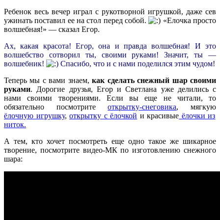
Ребенок весь вечер играл с рукотворной игрушкой, даже сев
ужинать поставил ее на стол перед собой.
«Елочка просто
волшебная!» — сказал Егор.
Ах, какая красота!
Егор, она и правда волшебная! И это
волшебство сотворил ты, своими руками! Значит, ты —
волшебник!
Спасибо, что и с нами поделился этим чудом!
Теперь мы с вами знаем,
как сделать снежный шар своими
руками
. Дорогие друзья, Егор и Светлана уже делились с
нами своими творениями. Если вы еще не читали, то
обязательно посмотрите
открытку-снеговика
, мягкую
ёлочную игрушку
,
открытку с ёлочкой
и красивые
ёлочки из
ниток.
А тем, кто хочет посмотреть еще одно такое же шикарное
творение, посмотрите видео-МК по изготовлению снежного
шара: