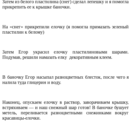
Затем из белого пластилина (снег) сделал лепешку и я помогла
прикрепить ее к крышке баночки.
На «снег» прикрепили елочку (я помогла примазать зеленый
пластилин к белому)
Затем Егор украсил елочку пластилиновыми шарами.
Подумав, решили намазать елку декоративным клеем.
В баночку Егор насыпал разноцветных блесток, после чего я
налила туда глицерин и воду.
Наконец, опускаем елочку в раствор, заворачиваем крышку,
встряхиваем — и наш снежный шар готов! В баночке бушует
метель, переливается разноцветными снежинками вокруг
красавицы-елочки.