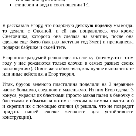
глицерин и вода в соотношении 1:1.
Я рассказала Егору, что подобную
детскую поделку
мы когда-
то делали с Оксаной, и ей так понравилось, что кроме
Снеговичка, которого она сделала на занятии, после она
сделала еще Змею (как раз наступал год Змеи) и преподнесла
подарки бабушке и своей тете.
Егор после раздумий решил сделать елочку (почему-то в этом
году у нас рождаются только елочки в самых разных своих
воплощениях). Опять же я объясняла, как лучше выполнить те
или иные действия, а Егор творил.
Итак, брусок зеленого пластилина поделили на 3 неравные
части: большую, среднюю и маленькую. Из них Егор сделал 3
конуса, украсил их блестками (просто макая палец в баночку с
блестками и обмазывая потом с легким нажимом пластилин)
и скрепил их с помощью спички (я решила, что не повредит
придать нашей елочке жесткости для устойчивости
конструкции).