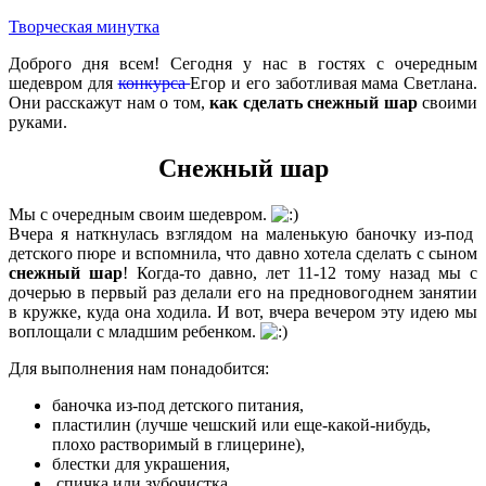
Творческая минутка
Доброго дня всем! Сегодня у нас в гостях с очередным
шедевром для
конкурса
Егор и его заботливая мама Светлана.
Они расскажут нам о том,
как сделать снежный шар
своими
руками.
Снежный шар
Мы с очередным своим шедевром.
Вчера я наткнулась взглядом на маленькую баночку из-под
детского пюре и вспомнила, что давно хотела сделать с сыном
снежный шар
! Когда-то давно, лет 11-12 тому назад мы с
дочерью в первый раз делали его на предновогоднем занятии
в кружке, куда она ходила. И вот, вчера вечером эту идею мы
воплощали с младшим ребенком.
Для выполнения нам понадобится:
баночка из-под детского питания,
пластилин (лучше чешский или еще-какой-нибудь,
плохо растворимый в глицерине),
блестки для украшения,
спичка или зубочистка,