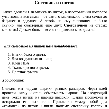
Снеговик из ниток
Также сделали
Снеговика
из ниток, в изготовлении которого
участвовала вся семья – от самого маленького члена семьи до
бабушек и дедушек. А чтобы нашему снеговику не было
скучно, мы смастерили ещё двух
Снеговичков
из старых
колготок! Деткам больше всего понравилось их делать!
Для снеговика из ниток нам понадобилось:
Нитки белого цвета;
Два воздушных шарика;
Клей ПВА;
Ткань красного цвета;
Цветная бумага.
Ход работы:
Сначала мы надули шарики разных размеров. Через клей
провели нитку и стали обматывать шарики. На следующий
день, когда нитки на шарике высохли, шарик прокололи и
осторожно его вытащили. Приклеили между собой два
«комочка» из ниток. Сшили нашему снеговику колпак и