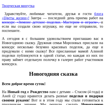
Творческая минутка
Здравствуйте, любимые читатели, друзья и гости
блога
«Цветы жизни»!
Завтра — последний день приема работ на
конкурс «Зимние детские поделки. Мастерим и играем»,
и
если вы создали свою игрушку, но еще не отправили, то
поспешите.
А сегодня я с большим удовольствием приглашаю вас в
Новогоднюю сказку. Дружная семья Морозовых прислали на
конкурс несколько безумно красивых поделок, да еще и
придумали с ними сказку! Все присланные мамой Алиной
поделки публикуются в одной статье, но каждая из них по
праву займет отдельную полочку в галерее работ участников
конкурса.
Новогодняя сказка
Всем доброе время суток!
На
Новый год
и
Рождество
нам с детьми – Стасом (4 года) и
Аней (2 года) нравится делать разные
поделки и подарки
своими руками
! Вот и в этом году мы стали готовиться к
праздникам заранее. Мы решили, сделать
Новогоднюю