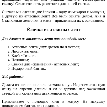
сказку
! Стали готовить реквизиты для нашей сказки.
Сначала мы сделали две
ёлочки
– одну из макарон и мишуры,
а другую из атласных лент! Все были заняты делом. Аня и
Стас клеили ленточки, а мама – приклеивала их к основанию.
Ёлочка из атласных лент
Для ёлочки из атласных лент нам понадобилось:
Атласные ленты двух цветов по 8 метров;
Листок ватмана;
Клей «Титан»;
Ножницы;
Свечка для «склеивания» атласных лент;
Подарочный бантик.
Ход работы:
Делаем из половины листа ватмана конус. Нарезаем атласную
ленту на отрезки длиной 8 см и держим над зажженной
свечкой для склеивания двух концов отрезков.
Приклеиваем с помощью клея к конусу. На макушку
приклеиваем бантик для подарков.