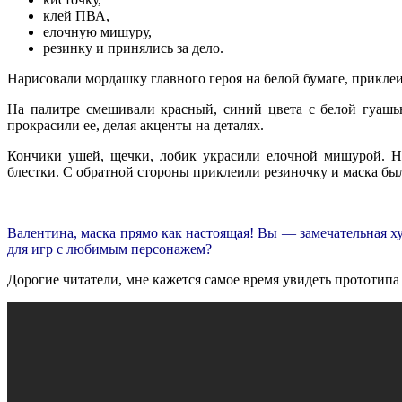
клей ПВА,
елочную мишуру,
резинку и принялись за дело.
Нарисовали мордашку главного героя на белой бумаге, приклеи
На палитре смешивали красный, синий цвета с белой гуашь
прокрасили ее, делая акценты на деталях.
Кончики ушей, щечки, лобик украсили елочной мишурой. Н
блестки. С обратной стороны приклеили резиночку и маска был
Валентина, маска прямо как настоящая! Вы — замечательная ху
для игр с любимым персонажем?
Дорогие читатели, мне кажется самое время увидеть прототи