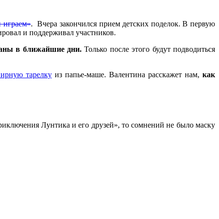
и играем»
. Вчера закончился прием детских поделок. В первую
тировал и поддерживал участников.
ваны в ближайшие дни.
Только после этого будут подводиться
нирную тарелку
из папье-маше. Валентина расскажет нам,
как
иключения Лунтика и его друзей», то сомнений не было маску