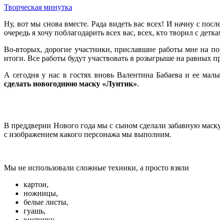
Творческая минутка
Ну, вот мы снова вместе. Рада видеть вас всех! И начну с пос
очередь я хочу поблагодарить всех вас, всех, кто творил с дет
Во-вторых, дорогие участники, приславшие работы мне на поч
итоги. Все работы будут участвовать в розыгрыше на равных п
А сегодня у нас в гостях вновь Валентина Бабаева и ее ма
сделать новогоднюю маску «Лунтик»
.
В преддверии Нового года мы с сыном сделали забавную маску
с изображением какого персонажа мы выполним.
Мы не использовали сложные техники, а просто взяли
картон,
ножницы,
белые листы,
гуашь,
кисточку,