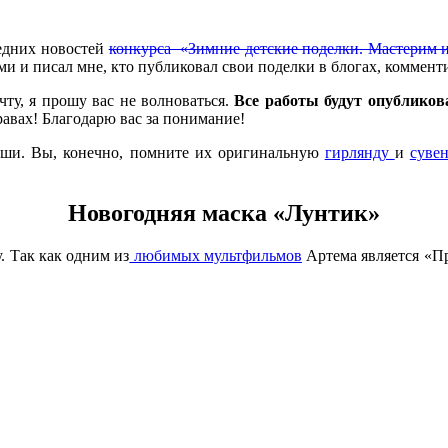
ледних новостей
конкурса «Зимние детские поделки. Мастерим 
ками и писал мне, кто публиковал свои поделки в блогах, коммен
ту, я прошу вас не волноваться.
Все работы будут опублико
равах! Благодарю вас за понимание!
лыши. Вы, конечно, помните их оригинальную
гирлянду
и
суве
Новогодняя маска «Лунтик»
. Так как одним из
любимых мультфильмов
Артема является «Пр