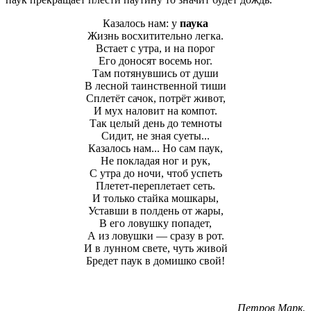
Казалось нам: у
паука
Жизнь восхитительно легка.
Встает с утра, и на порог
Его доносят восемь ног.
Там потянувшись от души
В лесной таинственной тиши
Сплетёт сачок, потрёт живот,
И мух наловит на компот.
Так целый день до темноты
Сидит, не зная суеты...
Казалось нам... Но сам паук,
Не покладая ног и рук,
С утра до ночи, чтоб успеть
Плетет-переплетает сеть.
И только стайка мошкары,
Уставши в полдень от жары,
В его ловушку попадет,
А из ловушки — сразу в рот.
И в лунном свете, чуть живой
Бредет паук в домишко свой!
Петров Марк.