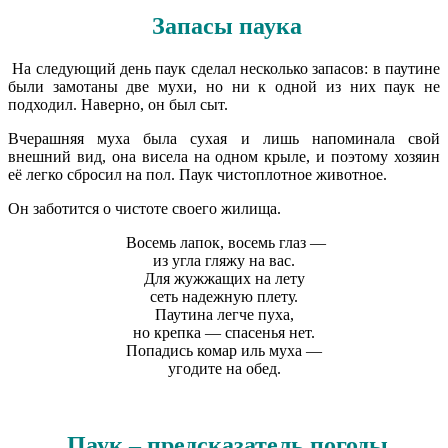
Запасы паука
На следующий день паук сделал несколько запасов: в паутине
были замотаны две мухи, но ни к одной из них паук не
подходил. Наверно, он был сыт.
Вчерашняя муха была сухая и лишь напоминала свой
внешний вид, она висела на одном крыле, и поэтому хозяин
её легко сбросил на пол. Паук чистоплотное животное.
Он заботится о чистоте своего жилища.
Восемь лапок, восемь глаз —
из угла гляжу на вас.
Для жужжащих на лету
сеть надежную плету.
Паутина легче пуха,
но крепка — спасенья нет.
Попадись комар иль муха —
угодите на обед.
Паук – предсказатель погоды.