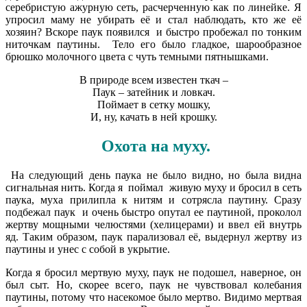
серебристую ажурную сеть, расчерченную как по линейке. Я
упросил маму не убирать её и стал наблюдать, кто же её
хозяин? Вскоре паук появился и быстро пробежал по тонким
ниточкам паутины. Тело его было гладкое, шарообразное
брюшко молочного цвета с чуть темными пятнышками.
В природе всем известен ткач –
Паук – затейник и ловкач.
Поймает в сетку мошку,
И, ну, качать в ней крошку.
Охота на муху.
На следующий день паука не было видно, но была видна
сигнальная нить. Когда я поймал живую муху и бросил в сеть
паука, муха прилипла к нитям и сотрясла паутину. Сразу
подбежал паук и очень быстро опутал ее паутиной, проколол
жертву мощными челюстями (хелицерами) и ввел ей внутрь
яд. Таким образом, паук парализовал её, выдернул жертву из
паутины и унес с собой в укрытие.
Когда я бросил мертвую муху, паук не подошел, наверное, он
был сыт. Но, скорее всего, паук не чувствовал колебания
паутины, потому что насекомое было мертво. Видимо мертвая