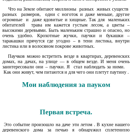
Что на Земле обитают миллионы разных живых существ
разных размеров, одни с ноготок и даже меньше, другие
огромные и даже ядовитые и хищные. Так для маленьких
обитателей трава им кажется густым лесом, а цветы –
высокими деревьями. Быть маленьким страшно и опасно, но
очень удобно. Крохотные жучки, паучки и букашки –
таракашки прячутся где угодно – в тени листика, внутри
листика или в волосяном покрове животных.
Паучков можно встретить везде в квартирах, деревенских
домах, на дачах, на улице — в общем везде. И меня очень
заинтересовали они – паучки. Я стал наблюдать за ними.
Как они живут, чем питаются и для чего они плетут паутину .
Мои наблюдения за пауком
Первая встреча.
Это событие произошло на даче эти летом . В кухне нашего
деревенского дома за печью я обнаружил сплетенную