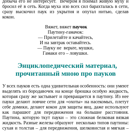
добыча его не интересует. Вечером я поймал живую муху и
бросил её в сеть. Когда муха изо всех сил барахталась в сети,
сразу выскочил паук из укрытия и опутал нитью, сделав
кокон.
Вяжет, вяжет
паучок
Паутину-гамачок:
— Прилетайте и качайтесь,
И на завтрак оставайтесь.
— Пауку не верьте, мушки,
Гамаки его – ловушки.
Энциклопедический материал,
прочитанный мною про пауков
У всех пауков есть одна удивительная особенность: они умеют
выделять из бородавочек на конце брюшка особую жидкость,
которая сразу же застывает и превращается в паутину. Из нее
пауки делают ловчие сети для «охоты» на насекомых, плетут
себе домики, делают кокон для защиты яиц, даже используют
как парашют для передвижения на большие расстояния.
Паутина, которую ткут пауки – это сложная белковая вязкая
жидкость. Разные железы образуют несколько типов паутины:
сухая и толстая – для передвижения, шелковистая и мягкая –