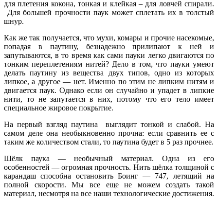
для плетения кокона, тонкая и клейкая – для ловчей спирали.
Для большей прочности паук может сплетать их в толстый
шнур.
Как же так получается, что мухи, комары и прочие насекомые,
попадая в паутину, безнадежно прилипают к ней и
запутываются, в то время как сами пауки легко двигаются по
тонким переплетениям нитей? Дело в том, что пауки умеют
делать паутину из вещества двух типов, одно из которых
липкое, а другое — нет. Именно по этим не липким нитям и
двигается паук. Однако если он случайно и упадет в липкие
нити, то не запутается в них, потому что его тело имеет
специальное жировое покрытие.
На первый взгляд паутина выглядит тонкой и слабой. На
самом деле она необыкновенно прочна: если сравнить ее с
таким же количеством стали, то паутина будет в 5 раз прочнее.
Шёлк паука — необычный материал. Одна из его
особенностей — огромная прочность. Нить шёлка толщиной с
карандаш способна остановить Боинг — 747, летящий на
полной скорости. Мы все еще не можем создать такой
материал, несмотря на все наши технологические достижения.