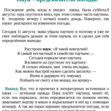
Последним днём, когда я увидел паука, была суббота,9
августа: паук спустился вниз, при этом сломал часть паутины.
К позднему вечеру ( ночью) пошёл дождь. Наверное, так
пауки реагируют на изменение погоды.
Сегодня 11 августа мама убрала паутину и поэтому я уже не
смог наблюдать дальше за этим пауком, но я сделал для себя
определённые выводы.
Расстроен
паук
: «Я такой невезучий!
Я самый несчастный в семействе паучьем —
Сегодня порвали мою паутину.
Взгляните на грустную эту картину:
Я сильно обижен, мне очень несладко,
Как можно быстрей нужно сделать заплатку —
Иначе в дырявую эту ловушку
Поймать не смогу я ни мошку, ни мушку.»
Вывод
: Все, что я прочитал в литературных источниках о
пауке — истинная правда. Паук плетёт паутину, чинит её,
если она порвалась, легко передвигается по липким нитям,
заматывает жертву в кокон и впрыскивает в неё яд с помощью
хелицер. А так же пауки хорошие предсказатели погоды, если
паук прекращает плести паутину то значит будет дождь.