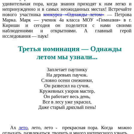
удивительная пора, когда знания приходят к нам легко и
непринужденно и в самых неожиданных местах! Встречайте
нового участника
конкурса «Однажды летом»
— Петрова
Марка. Марк — ученик 4а класса МОУ «Гимназия» в г.
Кириши и сегодня он поделится с нами своими
наблюдениями и открытиями. А главный герой
исследования — паук!
Третья номинация — Однажды
летом мы узнали...
Заплетает паутинку
На деревьях паучок.
Словно осени снежинки,
Он развесил на сучок.
Кружевных узоров мастер,
Он работает весь день,
Все в лесу уже украсил,
Даже старый дряхлый пень!
Ах
лето
, лето, лето - прекрасная пора. Когда можно
отдыхать, развлекаться, творить и много интересного узнать.