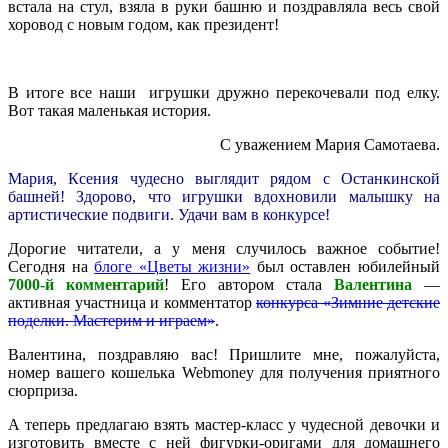
встала на стул, взяла в руки башню и поздравляла весь свой
хоровод с новым годом, как президент!
В итоге все наши игрушки дружно перекочевали под елку.
Вот такая маленькая история.
С уважением Мария Самотаева.
Мария, Ксения чудесно выглядит рядом с Останкинской
башней! Здорово, что игрушки вдохновили малышку на
артистические подвиги. Удачи вам в конкурсе!
Дорогие читатели, а у меня случилось важное событие!
Сегодня на
блоге «Цветы жизни»
был оставлен юбилейный
7000-й комментарий
! Его автором стала
Валентина
—
активная участница и комментатор
конкурса «Зимние детские
поделки. Мастерим и играем»
.
Валентина, поздравляю вас! Пришлите мне, пожалуйста,
номер вашего кошелька Webmoney для получения приятного
сюрприза.
А теперь предлагаю взять мастер-класс у чудесной девочки и
изготовить вместе с ней фигурки-оригами для домашнего