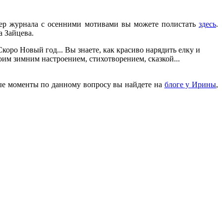
мер журнала с осенними мотивами вы можете полистать
здесь
.
а Зайцева.
оро Новый год... Вы знаете, как красиво нарядить елку и
оим зимним настроением, стихотворением, сказкой...
ные моменты по данному вопросу вы найдете на
блоге у Ирины
,