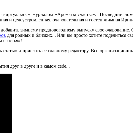
ве с виртуальным журналом «Ароматы счастья». Последний но
ная и целеустремленная, очаровательная и гостеприимная Ирин
 добавить зимнему предновогоднему выпуску свое очарование. Ск
ков
для родных и близких... Или вы просто хотите поделиться св
 счастья»!
ь статью и прислать ее главному редактору. Все организацион
ия друг в друге и в самом себе...