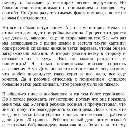
почему-то вызывает у некоторых легкое недоумение. Но
большинство воспринимают с пониманием и говорят ему
спасибо. Но Дима радуется самому факту помощи, а вовсе не
словам благодарности...
Но все это было вступлением. А вот сама история. Недалеко
от нашего дома идет постройка магазина. Процесс этот длится
уже долго и, наверное, еще не скоро закончится. Как –то раз
мы возвращались с рынка домой и застали такую картину:
один рабочий спиливал нижние ветки деревьев, чтобы они не
загораживали магазин. А второй уносил ветку в сторону и
складывал их в кучу. Вот где можно разгуляться и
напомогать! Я только посоветовала вначале спросить
разрешения. А уж Дима носил эти ветки с таким энтузиазмом,
что любой позавидует: глаза горят и все мало, все еще
хочется. Да и рабочие отнеслись с пониманием: слишком
большие ветки распиливали, чтоб ребенку было не тяжело.
В общем-то ничего необычного и уж тем более геройского.
Но я хотела рассказать эту историю, потому что она поразила
меня тем, как 6-летний ребенок осознал и прочувствовал, что
значит получить благодарность за свои дела. Дело в том, что
когда все ветки были убраны и новых не намечалось, рабочие
дали Диме 20 гривен. Ребенок целый день потом взахлеб
рассказывал бабушкам-дедушкам как он работал и за это ему