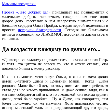
Мамины посиделки
Проект «Лето добрых дел»
приглашает вас познакомится с
маленьким добрым человечком, совершившим еще одно
доброе дело. Рассказала о нем невероятно внимательная и с
большим сердцем Ольга Пройда, которая первой поделилась в
проекте
историей благодарности
. Сегодня же Ольга-мама
делится маленькой, но ЗНАЧИМОЙ историей из жизни своего
сынишки.
Да воздастся каждому по делам его...
«Да воздастся каждому по делам его», — сказал апостол Петр.
И хотя эта цитата не совсем то, что я хотела сказать, она
довольно близка к моему рассказу.
Как вы помните, меня зовут Ольга, я жена и мама двоих
детей: 6-летнего Димы и 12-летней Маши. Когда Дима
родился, Маше было 6 лет, поэтому помогать мне с ребенком
стало для нее чем-то привычным. И даже сейчас, видя, как в
магазин собирается зайти кто-то с коляской, она всегда держит
дверь, чтоб было удобнее. Ну а Диме, как говорится, тем
более положено, он же мужчина. Хотя признаться честно,
иногда маленький мальчик, придерживающий другим дверь,