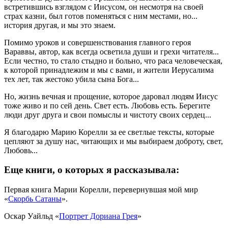
встретившись взглядом с Иисусом, он несмотря на своей
страх казни, был готов поменяться с ним местами, но...
история другая, и мы это знаем.
Помимо уроков и совершенствования главного героя
Вараввы, автор, как всегда осветила души и грехи читателя...
Если честно, то стало стыдно и больно, что раса человеческая,
к которой принадлежим и мы с вами, и жители Иерусалима
тех лет, так жестоко убила сына Бога...
Но, жизнь вечная и прощение, которое даровал людям Иисус
тоже живо и по сей день. Свет есть. Любовь есть. Берегите
люди друг друга и свои помыслы и чистоту своих сердец...
Я благодарю Марию Корелли за ее светлые тексты, которые
цепляют за душу нас, читающих и мы выбираем доброту, свет,
Любовь...
Еще книги, о которых я рассказывала:
Первая книга Марии Корелли, перевернувшая мой мир
«
Скорбь Сатаны
».
Оскар Уайльд «
Портрет Дориана Грея
»