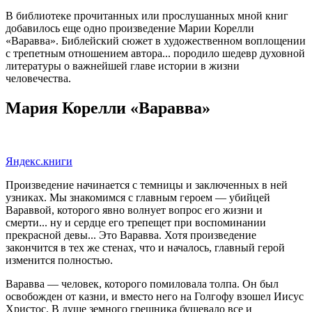
В библиотеке прочитанных или прослушанных мной книг
добавилось еще одно произведение Марии Корелли
«Варавва». Библейский сюжет в художественном воплощении
с трепетным отношением автора... породило шедевр духовной
литературы о важнейшей главе истории в жизни
человечества.
Мария Корелли «Варавва»
Яндекс.книги
Произведение начинается с темницы и заключенных в ней
узниках. Мы знакомимся с главным героем — убийцей
Вараввой, которого явно волнует вопрос его жизни и
смерти... ну и сердце его трепещет при воспоминании
прекрасной девы... Это Варавва. Хотя произведение
закончится в тех же стенах, что и началось, главный герой
изменится полностью.
Варавва — человек, которого помиловала толпа. Он был
освобожден от казни, и вместо него на Голгофу взошел Иисус
Христос. В душе земного грешника бушевало все и