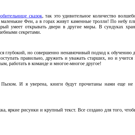
юбительнице сказок
, так это удивительное количество волше
ся маленькие Феи, а в горах живут каменные тролли! По небу п
рый умеет открывать двери в другие миры. В сундуках хран
шебными секретами.
ся глубокий, но совершенно ненавязчивый подход к обучению 
поступать правильно, дружить и уважать старших, но и учится 
ным, работать в команде и многое-многое другое!
Пыхом. И я уверена, книги будут прочитаны нами еще не 
а, яркие рисунки и крупный текст. Все создано для того, чтоб