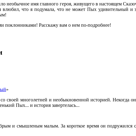
ло необычное имя главного героя, живущего в настоящем Сказоч
бя влюбил, что я подумала, что не может Пых удивительный и 
ым!
ми поклонниками! Расскажу вам о нем по-подробнее!
и
ный
»
о своей многолетней и необыкновенной историей. Некогда они 
нький Пых... и история завертелась...
брым и смышленым малым. За короткое время он подружился с