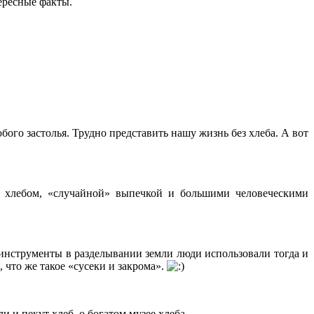
ересные факты.
ого застолья. Трудно представить нашу жизнь без хлеба. А вот
с хлебом, «случайной» выпечкой и большими человеческими
инструменты в разделывании земли люди использовали тогда и
 что же такое «сусеки и закрома».
и пекут хлеб, о богатом музее хлеба...