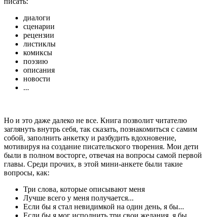
писать:
диалоги
сценарии
рецензии
листиклы
комиксы
поэзию
описания
новости
...
Но и это даже далеко не все. Книга позволит читателю
заглянуть внутрь себя, так сказать, познакомиться с самим
собой, заполнить анкетку и разбудить вдохновение,
мотивируя на создание писательского творения. Мои дети
были в полном восторге, отвечая на вопросы самой первой
главы. Среди прочих, в этой мини-анкете были такие
вопросы, как:
Три слова, которые описывают меня
Лучше всего у меня получается...
Если бы я стал невидимкой на один день, я бы...
Если бы я мог исполнить три свои желания, я бы...