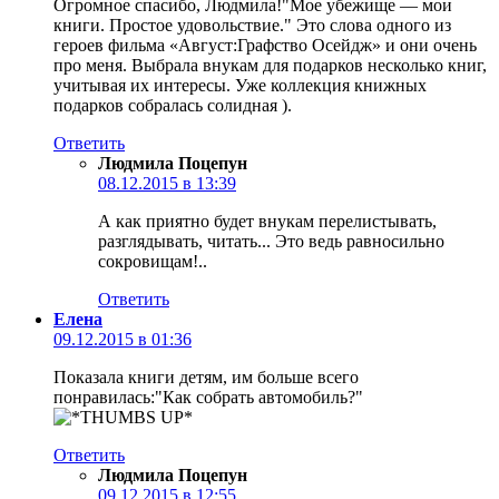
Огромное спасибо, Людмила!"Мое убежище — мои
книги. Простое удовольствие." Это слова одного из
героев фильма «Август:Графство Осейдж» и они очень
про меня. Выбрала внукам для подарков несколько книг,
учитывая их интересы. Уже коллекция книжных
подарков собралась солидная ).
Ответить
Людмила Поцепун
08.12.2015 в 13:39
А как приятно будет внукам перелистывать,
разглядывать, читать... Это ведь равносильно
сокровищам!..
Ответить
Елена
09.12.2015 в 01:36
Показала книги детям, им больше всего
понравилась:"Как собрать автомобиль?"
Ответить
Людмила Поцепун
09.12.2015 в 12:55