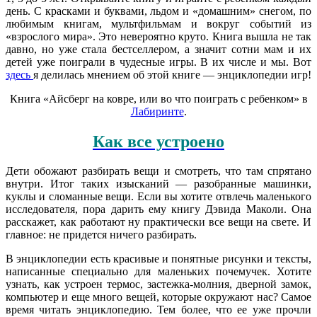
день. С красками и буквами, льдом и «домашним» снегом, по
любимым книгам, мультфильмам и вокруг событий из
«взрослого мира». Это невероятно круто. Книга вышла не так
давно, но уже стала бестселлером, а значит сотни мам и их
детей уже поиграли в чудесные игры. В их числе и мы. Вот
здесь
я делилась мнением об этой книге — энциклопедии игр!
Книга «Айсберг на ковре, или во что поиграть с ребенком» в
Лабиринте
.
Как все устроено
Дети обожают разбирать вещи и смотреть, что там спрятано
внутри. Итог таких изысканий — разобранные машинки,
куклы и сломанные вещи. Если вы хотите отвлечь маленького
исследователя, пора дарить ему книгу Дэвида Маколи. Она
расскажет, как работают ну практически все вещи на свете. И
главное: не придется ничего разбирать.
В энциклопедии есть красивые и понятные рисунки и тексты,
написанные специально для маленьких почемучек. Хотите
узнать, как устроен термос, застежка-молния, дверной замок,
компьютер и еще много вещей, которые окружают нас? Самое
время читать энциклопедию. Тем более, что ее уже прочли