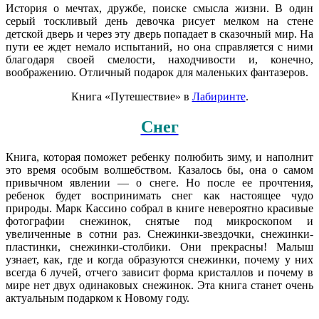
История о мечтах, дружбе, поиске смысла жизни. В один
серый тоскливый день девочка рисует мелком на стене
детской дверь и через эту дверь попадает в сказочный мир. На
пути ее ждет немало испытаний, но она справляется с ними
благодаря своей смелости, находчивости и, конечно,
воображению. Отличный подарок для маленьких фантазеров.
Книга «Путешествие» в
Лабиринте
.
Снег
Книга, которая поможет ребенку полюбить зиму, и наполнит
это время особым волшебством. Казалось бы, она о самом
привычном явлении ― о снеге. Но после ее прочтения,
ребенок будет воспринимать снег как настоящее чудо
природы. Марк Кассино собрал в книге невероятно красивые
фотографии снежинок, снятые под микроскопом и
увеличенные в сотни раз. Снежинки-звездочки, снежинки-
пластинки, снежинки-столбики. Они прекрасны! Малыш
узнает, как, где и когда образуются снежинки, почему у них
всегда 6 лучей, отчего зависит форма кристаллов и почему в
мире нет двух одинаковых снежинок. Эта книга станет очень
актуальным подарком к Новому году.