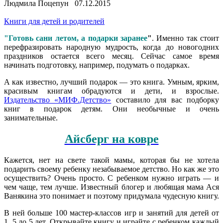
Людмила Поцепун 07.12.2015
Книги для детей и родителей
"Готовь сани летом, а подарки заранее
"
. Именно так стоит
перефразировать народную мудрость, когда до новогодних
праздников остается всего месяц. Сейчас самое время
начинать подготовку, например, подумать о подарках.
А как известно, лучший подарок — это книга. Умным, ярким,
красивым книгам обрадуются и дети, и взрослые.
Издательство «МИФ.Детство»
составило для вас подборку
книг в подарок детям. Они необычные и очень
занимательные.
Айсберг на ковре
Кажется, нет на свете такой мамы, которая бы не хотела
подарить своему ребенку незабываемое детство. Но как же это
осуществить? Очень просто. С ребенком нужно играть — и
чем чаще, тем лучше. Известный блогер и любящая мама Ася
Ванякина это понимает и поэтому придумала чудесную книгу.
В ней больше 100 мастер-классов игр и занятий для детей от
1, 5 до 5 лет. Открывайте книгу и играйте с ребенком каждый