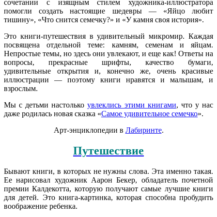
сочетании с изящным стилем художника-иллюстратора
помогли создать настоящие шедевры ― «Яйцо любит
тишину», «Что снится семечку?» и «У камня своя история».
Это книги-путешествия в удивительный микромир. Каждая
посвящена отдельной теме: камням, семенам и яйцам.
Непростые темы, но здесь они увлекают, и еще как! Ответы на
вопросы, прекрасные шрифты, качество бумаги,
удивительные открытия и, конечно же, очень красивые
иллюстрации — поэтому книги нравятся и малышам, и
взрослым.
Мы с детьми настолько
увлеклись этими книгами
, что у нас
даже родилась новая сказка «
Самое удивительное семечко
».
Арт-энциклопедии в
Лабиринте
.
Путешествие
Бывают книги, в которых не нужны слова. Эта именно такая.
Ее нарисовал художник Аарон Бекер, обладатель почетной
премии Калдекотта, которую получают самые лучшие книги
для детей. Это книга-картинка, которая способна пробудить
воображение ребенка.