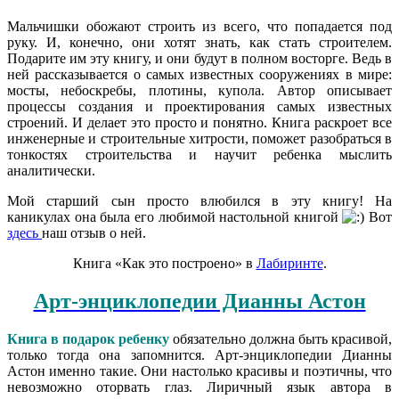
Мальчишки обожают строить из всего, что попадается под
руку. И, конечно, они хотят знать, как стать строителем.
Подарите им эту книгу, и они будут в полном восторге. Ведь в
ней рассказывается о самых известных сооружениях в мире:
мосты, небоскребы, плотины, купола. Автор описывает
процессы создания и проектирования самых известных
строений. И делает это просто и понятно. Книга раскроет все
инженерные и строительные хитрости, поможет разобраться в
тонкостях строительства и научит ребенка мыслить
аналитически.
Мой старший сын просто влюбился в эту книгу! На
каникулах она была его любимой настольной книгой
Вот
здесь
наш отзыв о ней.
Книга «Как это построено» в
Лабиринте
.
Арт-энциклопедии Дианны Астон
Книга в подарок ребенку
обязательно должна быть красивой,
только тогда она запомнится. Арт-энциклопедии Дианны
Астон именно такие. Они настолько красивы и поэтичны, что
невозможно оторвать глаз. Лиричный язык автора в