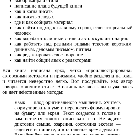
выбор жанра и стиля
написание плана будущей книги
как и когда писать
как писать о людях
где и как собирать материал
как найти подход к главному герою, если это реальный
человек
как выработать личный стиль и авторскую интонацию
как работать над разными видами текстов: коротким,
длинным, деловым письмом, питчем
как редактировать свое творение
как найти общий язык с редакторами
Вся книга написана ярко, четко «проиллюстрирована»
авторскими методами и приемами, удобно разделена на темы
и читается невероятно легко. Вот послушайте, как автор
говорит о личном стиле. Это лишь начало главы и уже здесь
он дает действенные методы:
Язык — плод оригинального мышления. Учитесь
формулировать в уме и переносить формулировки
на бумагу или экран. Текст создается в голове и
вам остается только записывать его. Не ждите
диктовки свыше, озарения, состояния экстаза —
садитесь и пишите, а в остальное время думайте.
Выработайте свою интонацию на уровне потока