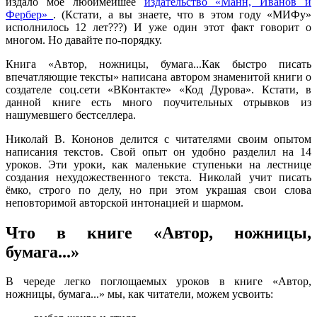
издало мое любимейшее
издательство «Манн, Иванов и
Фербер»
. (Кстати, а вы знаете, что в этом году «МИФу»
исполнилось 12 лет???) И уже один этот факт говорит о
многом. Но давайте по-порядку.
Книга «Автор, ножницы, бумага...Как быстро писать
впечатляющие тексты» написана автором знаменитой книги о
создателе соц.сети «ВКонтакте» «Код Дурова». Кстати, в
данной книге есть много поучительных отрывков из
нашумевшего бестселлера.
Николай В. Кононов делится с читателями своим опытом
написания текстов. Свой опыт он удобно разделил на 14
уроков. Эти уроки, как маленькие ступеньки на лестнице
создания нехудожественного текста. Николай учит писать
ёмко, строго по делу, но при этом украшая свои слова
неповторимой авторской интонацией и шармом.
Что в книге «Автор, ножницы,
бумага...»
В череде легко поглощаемых уроков в книге «Автор,
ножницы, бумага...» мы, как читатели, можем усвоить: