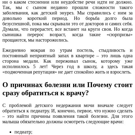
ни о каком стеснении или неудобстве речи идти не должно.
Так, мы с сыном недавно прошли сложности такого
заболевания, как детский энурез. Мы справились с ним за
довольно короткий период. Но борьба долго была
безуспешной, пока мы скрывали это от докторов и самих себя.
Думали, что перерастет, все встанет на круги своя. Но когда
сынишка перерос возраст, когда такие «сюрпризы»
прощаются, мы насторожились.
Ежедневно мокрая по утрам постель, стыдливость и
постоянный неприятный запах в квартире – это лишь одна
сторона медали. Как переживал сынок, которому уже
исполнилось 5 лет! Через год в школу, а здесь такая
«подмоченная репутация» не дает спокойно жить и взрослеть.
О причинах болезни или Почему стоит
сразу обратиться к врачу?
С проблемой детского недержания мочи вначале следует
обратиться к педиатру. И, конечно, первое, что нужно сделать
– это найти причины появления такой болезни. Для этого
малыша обязательно должны осмотреть следующие врачи:
педиатр;