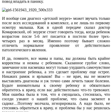
повод впадать в панику.
И вообще сам диагноз «детский энурез» может звучать только
после всех исследований в комплексе, а не лишь по первому
осмотру малыша. Как в одной передаче сказал доктор
Комаровский, об энурезе стоит говорить тогда, когда ребенок
возрастом после 5-6 лет писается в постели более трех-
четырех раз в месяц. Именно поэтому бывает сложно
отличить нормальное проявление от действительно
патологического явления.
И да, помните, все мамы и папы, вы должны быть крайне
корректны и нежны с ребенком. Сказанное грубое слово,
замечание или насмешка могут только ухудшить самочувствие
и настроение ребенка, а это сделает проблему еще острее.
Никаких рамок и ярлыков! Вы – не врач, вы не можете
выставлять диагнозы и уж точно сами лечить такие болезни.
Будьте внимательны к своему ребенку и обязательно
обратитесь к врачу, если вас действительно что-то тревожит.
Моя ошибка была в том, что я смущалась, стеснялась, что
соседи узнают о нашей проблеме, что сына засмеют в
садике…Поэтому молчала, игнорировала. А надо было, не
стесняясь обратиться к врачу, и проблема бы у нас решилась