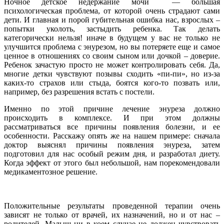
Ночное детское недержание мочи — большая
психологическая проблема, от которой очень страдают сами
дети. И главная и порой губительная ошибка нас, взрослых –
попытки уколоть, застыдить ребенка. Так делать
категорически нельзя! иначе в будущем у вас не только не
улучшится проблема с энурезом, но вы потеряете еще и самое
ценное в отношениях со своим сыном или дочкой – доверие.
Ребенок зачастую просто не может контролировать себя. Да,
многие детки чувствуют позывы сходить «пи-пи», но из-за
каких-то страхов или стыда, боятся кого-то позвать или,
например, без разрешения встать с постели.
Именно по этой причине лечение энуреза должно
происходить в комплексе. И при этом должны
рассматриваться все причины появления болезни, и ее
особенности. Расскажу опять же на нашем примере: сначала
доктор выяснял причины появления энуреза, затем
подготовил для нас особый режим дня, и разработал диету.
Когда эффект от этого был небольшой, нам порекомендовали
медикаментозное решение.
Положительные результаты проведенной терапии очень
зависят не только от врачей, их назначений, но и от нас –
родителей. Малыш ни в коем случае не должен чувствовать