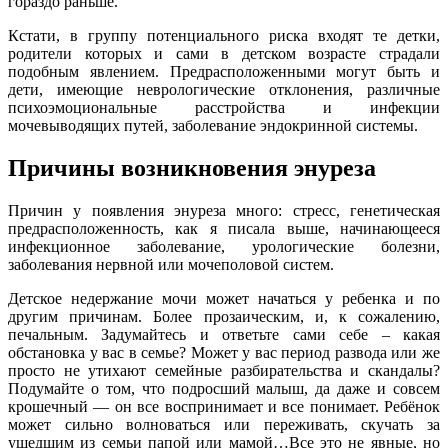
гораздо раньше.
Кстати, в группу потенциального риска входят те детки,
родители которых и сами в детском возрасте страдали
подобным явлением. Предрасположенными могут быть и
дети, имеющие неврологические отклонения, различные
психоэмоциональные расстройства и инфекции
мочевыводящих путей, заболевание эндокринной системы.
Причины возникновения энуреза
Причин у появления энуреза много: стресс, генетическая
предрасположенность, как я писала выше, начинающееся
инфекционное заболевание, урологические болезни,
заболевания нервной или мочеполовой систем.
Детское недержание мочи может начаться у ребенка и по
другим причинам. Более прозаическим, и, к сожалению,
печальным. Задумайтесь и ответьте сами себе – какая
обстановка у вас в семье? Может у вас период развода или же
просто не утихают семейные разбирательства и скандалы?
Подумайте о том, что подросший малыш, да даже и совсем
крошечный — он все воспринимает и все понимает. Ребёнок
может сильно волноваться или переживать, скучать за
ушедшим из семьи папой или мамой…Все это не явные, но