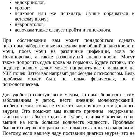
эндокринолог;
уролог;
психолог или же психиатр. Лучше обращаться к
детскому врачу;
невропатолог;
девочкам также следует пройти и гинеколога.
При обследовании вам может понадобиться сделать
некоторые лабораторные исследования: общий анализ крови и
мочи, посев мочи на различные инфекции, моча по
Нечипоренко, а также развернутый анализ крови. Могут
также попросить сдать кровь на гормоны. Будьте готовы, что
педиатр первым делом может направить вас с малышом на
УЗИ почек. Затем вас направят для беседы с психологом. Ведь
проблема может быть не только физическая, но и
психологическая.
Для удобства советую всем мамам, которые борются с этим
заболеванием у деток, вести дневник мочеиспусканий,
особенно если это касается не только ночного, но и дневного
энуреза. Это поможет вам выявить причины недержания:
заигрался и забыл сходить в туалет, слишком крепко спал,
выпил на ночь большое количеств жидкости. Проблемы
бывают совершенно разны, не только связанные со здоровьем.
Поэтому, если вашему чаду поставили диагноз энурез, это не