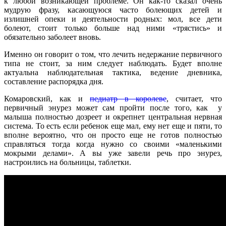
к любой возникающей проблеме. Он как-то сказал очень
мудрую фразу, касающуюся часто болеющих детей и
излишней опеки и деятельности родных: мол, все дети
болеют, стоит только больше над ними «трястись» и
обязательно заболеет вновь.
Именно он говорит о том, что лечить недержание первичного
типа не стоит, за ним следует наблюдать. Будет вполне
актуальна наблюдательная тактика, ведение дневника,
составление распорядка дня.
Комаровский, как и
педиатр в королеве
, считает, что
первичный энурез может сам пройти после того, как у
малыша полностью дозреет и окрепнет центральная нервная
система. То есть если ребенок еще мал, ему нет еще и пяти, то
вполне вероятно, что он просто еще не готов полностью
справляться тогда когда нужно со своими «маленькими
мокрыми делами». А вы уже завели речь про энурез,
настроились на больницы, таблетки.