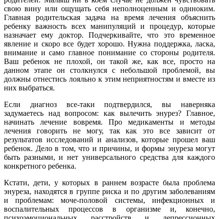
свою вину или ощущать себя неполноценным и одиноким.
Главная родительская задача на время лечения объяснить
ребенку важность всех манипуляций и процедур, которые
назначает ему доктор. Подчеркивайте, что это временное
явление и скоро все будет хорошо. Нужна поддержка, ласка,
внимание и само главное понимание со стороны родителя.
Ваш ребенок не плохой, он такой же, как все, просто на
данном этапе он столкнулся с небольшой проблемой, вы
должны отнестись лояльно к этим неприятностям и вместе из
них выбраться.
Если диагноз все-таки подтвердился, вы наверняка
задумаетесь над вопросом: как вылечить энурез? Главное,
начинать лечение вовремя. Про медикаменты и методы
лечения говорить не могу, так как это все зависит от
результатов исследований и анализов, которые прошел ваш
ребенок. Дело в том, что и причины, и формы энуреза могут
быть разными, и нет универсального средства для каждого
конкретного ребенка.
Кстати, дети, у которых в раннем возрасте была проблема
энуреза, находятся в группе риска и по другим заболеваниям
и проблемам: моче-половой системы, инфекционных и
воспалительных процессов в организме и, конечно,
психоэмоциональных расстройств и депрессионных