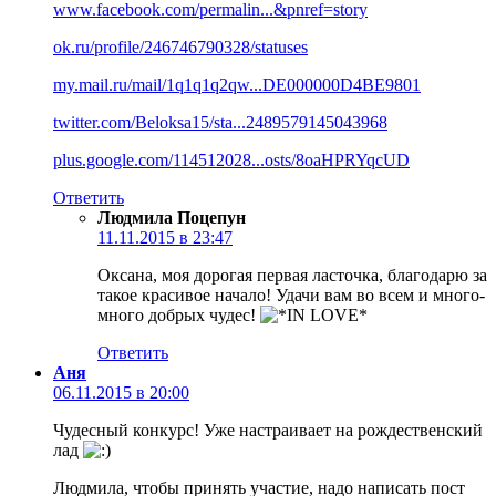
www.facebook.com/permalin...&pnref=story
ok.ru/profile/246746790328/statuses
my.mail.ru/mail/1q1q1q2qw...DE000000D4BE9801
twitter.com/Beloksa15/sta...2489579145043968
plus.google.com/114512028...osts/8oaHPRYqcUD
Ответить
Людмила Поцепун
11.11.2015 в 23:47
Оксана, моя дорогая первая ласточка, благодарю за
такое красивое начало! Удачи вам во всем и много-
много добрых чудес!
Ответить
Аня
06.11.2015 в 20:00
Чудесный конкурс! Уже настраивает на рождественский
лад
Людмила, чтобы принять участие, надо написать пост