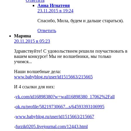
Ответить
Анна Игнатеня
23.11.2015 в 19:24
Спасибо, Мила, будем и дальше стараться).
Ответить
Марина
20.11.2015 в 05:23
Здравствуйте! С удовольствием решили поучаствовать в
вашем конкурсе! Мы не волшебники, мы только
учимся...
Наши волшебные дела:
www.babyblog.ru/user/id1515663/215665
И 4 ссылки для них:
-
vk.com/id16898380?w=wall16898380_17062%2Fall
-
ok.ru/profile/58219730667...s/64593393106995
-
www.babyblog.ru/user/id1515663/215667
-
furzik0205.livejournal.com/12443.html