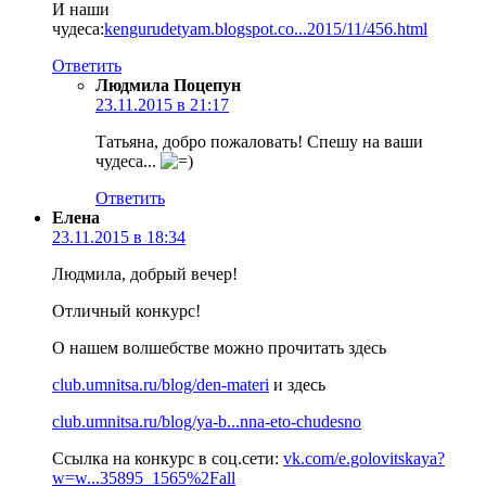
И наши
чудеса:
kengurudetyam.blogspot.co...2015/11/456.html
Ответить
Людмила Поцепун
23.11.2015 в 21:17
Татьяна, добро пожаловать! Спешу на ваши
чудеса...
Ответить
Елена
23.11.2015 в 18:34
Людмила, добрый вечер!
Отличный конкурс!
О нашем волшебстве можно прочитать здесь
club.umnitsa.ru/blog/den-materi
и здесь
club.umnitsa.ru/blog/ya-b...nna-eto-chudesno
Ссылка на конкурс в соц.сети:
vk.com/e.golovitskaya?
w=w...35895_1565%2Fall