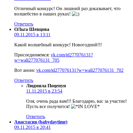
Отличный конкурс! Он лишний раз доказывает, что
волшебство в наших руках!
Ответить
ОЛьга Шевцова
09.11.2015 в 13:11
Какой волшебный конкурс! Новогодний!!!
Присоединяемся:
vk.com/id277076131?
w=wall277076131_705
Вот анонс
vk.com/id277076131?w=wall277076131_702
Ответить
Людмила Поцепун
11.11.2015 в 23:54
Оля, очень рада вам!!! Благодарю, вас за участие!
Пусть все получится!
Ответить
Анастасия (babydaytime)
09.11.2015 в 20:41