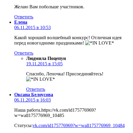
Желаю Вам побольше участников.
Ответить
Елена
06.11.2015 в 10:53
Какой хороший волшебный конкурс! Отличная идея
перед новогодними праздниками!
Ответить
Людмила Поцепун
19.11.2015 в 15:05
Спасибо, Леночка! Присоединяйтесь!
Ответить
Оксана Белоусова
06.11.2015 в 16:03
Наша работа.https://vk.com/id175776969?
w=wall175776969_10485
Статусы:
vk.com/id175776969?w=wall175776969_10484