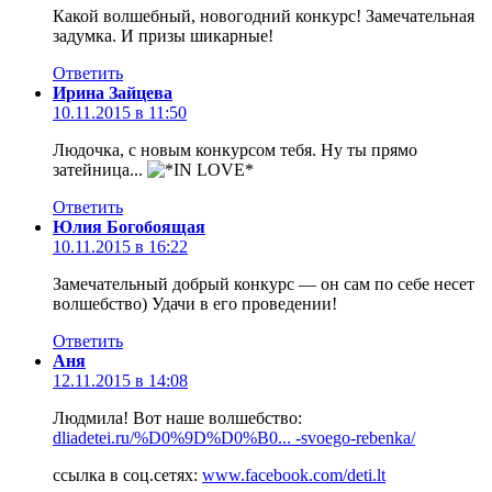
Какой волшебный, новогодний конкурс! Замечательная
задумка. И призы шикарные!
Ответить
Ирина Зайцева
10.11.2015 в 11:50
Людочка, с новым конкурсом тебя. Ну ты прямо
затейница...
Ответить
Юлия Богобоящая
10.11.2015 в 16:22
Замечательный добрый конкурс — он сам по себе несет
волшебство) Удачи в его проведении!
Ответить
Аня
12.11.2015 в 14:08
Людмила! Вот наше волшебство:
dliadetei.ru/%D0%9D%D0%B0... -svoego-rebenka/
ссылка в соц.сетях:
www.facebook.com/deti.lt