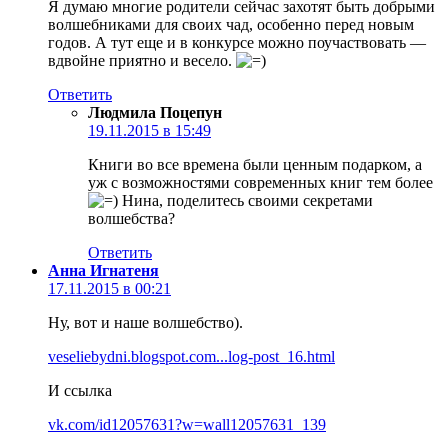
Я думаю многие родители сейчас захотят быть добрыми
волшебниками для своих чад, особенно перед новым
годов. А тут еще и в конкурсе можно поучаствовать —
вдвойне приятно и весело.
Ответить
Людмила Поцепун
19.11.2015 в 15:49
Книги во все времена были ценным подарком, а
уж с возможностями современных книг тем более
Нина, поделитесь своими секретами
волшебства?
Ответить
Анна Игнатеня
17.11.2015 в 00:21
Ну, вот и наше волшебство).
veseliebydni.blogspot.com...log-post_16.html
И ссылка
vk.com/id12057631?w=wall12057631_139