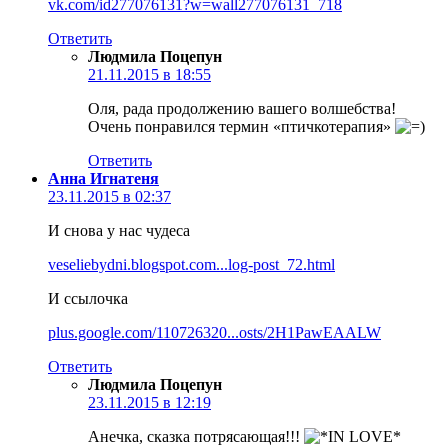
vk.com/id277076131?w=wall277076131_718
Ответить
Людмила Поцепун
21.11.2015 в 18:55
Оля, рада продолжению вашего волшебства!
Очень понравился термин «птичкотерапия»
Ответить
Анна Игнатеня
23.11.2015 в 02:37
И снова у нас чудеса
veseliebydni.blogspot.com...log-post_72.html
И ссылочка
plus.google.com/110726320...osts/2H1PawEAALW
Ответить
Людмила Поцепун
23.11.2015 в 12:19
Анечка, сказка потрясающая!!!