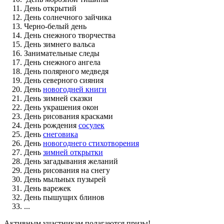
День открытий
День солнечного зайчика
Черно-белый день
День снежного творчества
День зимнего вальса
Занимательные следы
День снежного ангела
День полярного медведя
День северного сияния
День
новогодней книги
День зимней сказки
День украшения окон
День рисования красками
День рождения
сосулек
День
снеговика
День
новогоднего стихотворения
День
зимней открытки
День загадывания желаний
День рисования на снегу
День мыльных пузырей
День варежек
День пышущих блинов
...
Активным участникам полагаются призы!