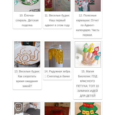
10. Ёлочка-
11. Веселые будни:
12. Полезные
спираль. Детская
Наш первый
кармашки: Отчет
поделка
адвент в этом году
по Адвент-
календарю. Часть
первая.
13. Веселые будни:
14. Радужная зебра
15. Магия
Как скоротать
:: Снегопад в банке
Биологии: ГОД
время ожидания
КРАСНОГО
зимой?
ПЕТУХА: ТОП 10
ЗИМНИХ ИДЕЙ
ДЛЯ ДЕТЕЙ