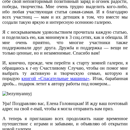
себе свой неповторимый позитивный заряд и огонек радости,
победы, творчества. Мне очень трудно выделить кого-либо,
ибо любая участвующая статья самая-самая. И я благодарю
всех участниц — мам и их детишек в том, что вместе мы
создали такую яркую и интересную осеннюю галерею.
Я с нескрываемым удовольствием прочитала каждую статью,
и поделилась ею, как минимум в 3 соц.сетях, как и обещала. И
мне очень приятно, что многие участники также
поддерживали друг друга. Дружба и поддержка — вещи не
только ценные, но и незаменимые. Спасибо вам!
И, конечно, прежде, чем перейти к старту зимней галереи, я
обращаюсь к г-ну Счастливому Случаю, чтобы он помог мне
выбрать ту активную и творческую семью, которую я
порадую
книгой «Спасательные машины»
. Итак, барабанная
дробь... подарок летит к автору работы под номером...
Ура! Поздравляю вас, Елена Головицкая! И жду ваш почтовый
адрес на свой e-mail, чтобы я могла отправить вам приз.
А теперь я приглашаю всех продолжить наше временное
путешествие с играми и забавами, и объявляю об открытии
новой галереи