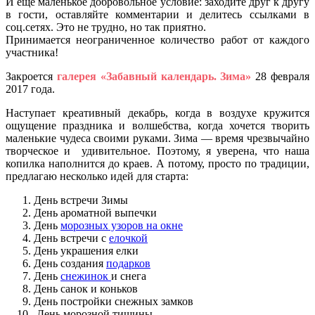
И еще маленькое добровольное условие: заходите друг к другу
в гости, оставляйте комментарии и делитесь ссылками в
соц.сетях. Это не трудно, но так приятно.
Принимается неограниченное количество работ от каждого
участника!
Закроется
галерея «Забавный календарь. Зима»
28 февраля
2017 года.
Наступает креативный декабрь, когда в воздухе кружится
ощущение праздника и волшебства, когда хочется творить
маленькие чудеса своими руками. Зима — время чрезвычайно
творческое и удивительное. Поэтому, я уверена, что наша
копилка наполнится до краев. А потому, просто по традиции,
предлагаю несколько идей для старта:
День встречи Зимы
День ароматной выпечки
День
морозных узоров на окне
День встречи с
елочкой
День украшения елки
День создания
подарков
День
снежинок
и снега
День санок и коньков
День постройки снежных замков
День морозной тишины