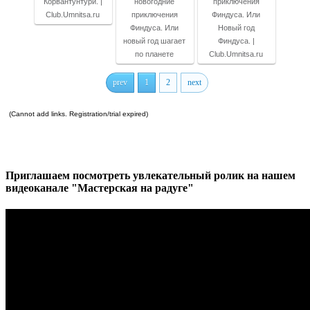
Корвантунтури. |
новогодние
приключения
Club.Umnitsa.ru
приключения
Финдуса. Или
Финдуса. Или
Новый год
новый год шагает
Финдуса. |
по планете
Club.Umnitsa.ru
prev
1
2
next
(Cannot add links. Registration/trial expired)
Приглашаем посмотреть увлекательный ролик на нашем
видеоканале "Мастерская на радуге"