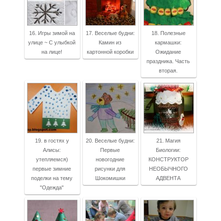
16. Игры зимой на
17. Веселые будни:
18. Полезные
улице ~ С улыбкой
Камин из
кармашки:
на лице!
картонной коробки
Ожидание
праздника. Часть
вторая.
19. в гостях у
20. Веселые будни:
21. Магия
Алисы:
Первые
Биологии:
утепляемся)
новогодние
КОНСТРУКТОР
первые зимние
рисунки для
НЕОБЫЧНОГО
поделки на тему
Шокомишки
АДВЕНТА
"Одежда"