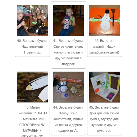
40. Веселые будни:
41. Веселые будни:
42. Вместе с
Наш веселый
Снеговик-печенье,
мамой!: Наши
Новый год
мыло-пластилин и
декабрьские дни)))
другие поделки в
подарок
43. Магия
44. Веселые будни:
45. Веселые будни:
Биологии: ОПЫТЫ
Хлопушка с
Дом для бумажной
С МУРАВЬЯМИ:
конфетами, мишка
куклы, одежда для
СПОСОБНЫ ЛИ
из носка и другие
куколок и другие
МУРАВЬИ К
подарки от Арт
рукотвор
ОБУЧЕНИЮ?