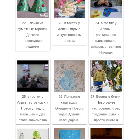
22. Елочки из
23. в гостях у
24. в гостях у
бумажных тарелок.
Алисы: игры с
Алисы:
Детские
искусственным
праздничное
новогодние
снегом
настроение в
поделки
подарок от святого
Николая
25. в гостях у
26. Полезные
27. Веселые будни:
Алисы: готовимся к
кармашки:
Новогоднее
Новому Году с
Ожидание Нового
настроение: игры,
малышами. Два
года с Адвент-
традиции, смех и
этапа знакомства
календарем.
просто много ч