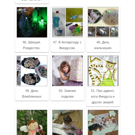
46. Швеция.
47. В Антарктиду с
48. День
Рождество.
Финдусом.
мальчишек
49. День
50. Зимние
51. Про адвент,
Влюбленных
поделки
кота Финдуса и
других зверей.