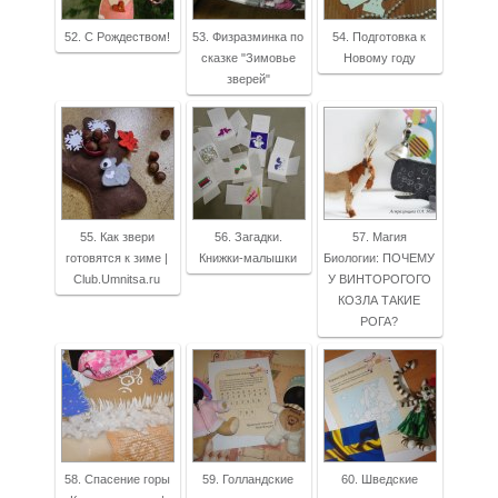
52. С Рождеством!
53. Физразминка по
54. Подготовка к
сказке "Зимовье
Новому году
зверей"
55. Как звери
56. Загадки.
57. Магия
готовятся к зиме |
Книжки-малышки
Биологии: ПОЧЕМУ
Club.Umnitsa.ru
У ВИНТОРОГОГО
КОЗЛА ТАКИЕ
РОГА?
58. Спасение горы
59. Голландские
60. Шведские