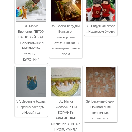
34. Магия
35. Веселые будни:
36. Радужная зебра
Биологии: ПЕТУХ
Вулкан от
:: Наряжаем ёлочку
НА НОВЫЙ ГОД:
мастерской
РАЗВИВАЮЩАЯ
"ЭКОчеловеки" в
РАСКРАСКА
новогодней сказке
"УМНЫЕ
про д
КУРОЧКИ"
37. Веселые будни:
38. Магия
39. Веселые будни:
Сюрприз соседям
Биологии: ЧЕМ
Приключения
в Новый год
КОРМИТЬ
пряничных
АХАТИН: КАК
человечков
СИНИЧКИ УЛИТОК
ПРОКОРМИЛИ