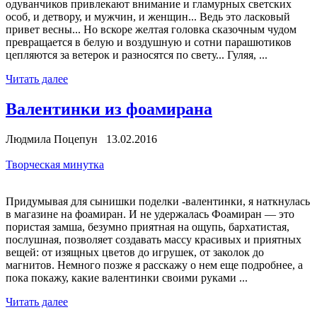
одуванчиков привлекают внимание и гламурных светских
особ, и детвору, и мужчин, и женщин... Ведь это ласковый
привет весны... Но вскоре желтая головка сказочным чудом
превращается в белую и воздушную и сотни парашютиков
цепляются за ветерок и разносятся по свету... Гуляя, ...
Читать далее
Валентинки из фоамирана
Людмила Поцепун 13.02.2016
Творческая минутка
Придумывая для сынишки поделки -валентинки, я наткнулась
в магазине на фоамиран. И не удержалась Фоамиран — это
пористая замша, безумно приятная на ощупь, бархатистая,
послушная, позволяет создавать массу красивых и приятных
вещей: от изящных цветов до игрушек, от заколок до
магнитов. Немного позже я расскажу о нем еще подробнее, а
пока покажу, какие валентинки своими руками ...
Читать далее