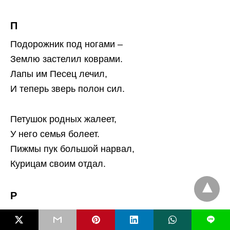
П
Подорожник под ногами –
Землю застелил коврами.
Лапы им Песец лечил,
И теперь зверь полон сил.
Петушок родных жалеет,
У него семья болеет.
Пижмы пук большой нарвал,
Курицам своим отдал.
Р
У
Ромашки
, у аптечной,
L
Появился друг сердечный: