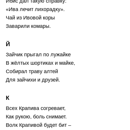
Ибис дал такую справку:
«Ива лечит лихорадку».
Чай из Ивовой коры
Заварили комары.
Й
Зайчик прыгал по лужайке
В жёлтых шортиках и майке,
Собирал траву алтей
Для зайчихи и друзей.
К
Всех Крапива согревает,
Как рукою, боль снимает.
Волк Крапивой будет бит –