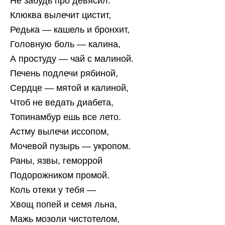
Не забудь про девясил.
Клюква вылечит цистит,
Редька — кашель и бронхит,
Головную боль — калина,
А простуду — чай с малиной.
Печень подлечи рябиной,
Сердце — мятой и калиной,
Чтоб не ведать диабета,
Топинамбур ешь все лето.
Астму вылечи иссопом,
Мочевой пузырь — укропом.
Раны, язвы, геморрой
Подорожником промой.
Коль отеки у тебя —
Хвощ попей и семя льна,
Мажь мозоли чистотелом,