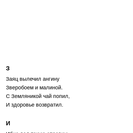
З
Заяц вылечил ангину
Зверобоем и малиной.
С Земляникой чай попил,
И здоровье возвратил.
И