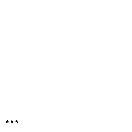
* * *