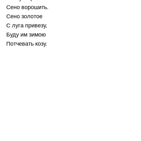
Сено ворошить.
Сено золотое
С луга привезу,
Буду им зимою
Потчевать козу.