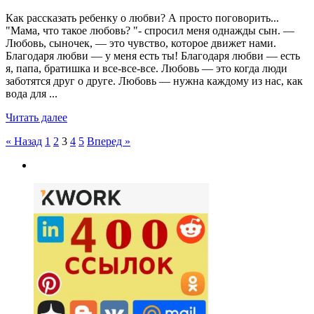
Как рассказать ребенку о любви? А просто поговорить...
"Мама, что такое любовь? "- спросил меня однажды сын. —
Любовь, сыночек, — это чувство, которое движет нами.
Благодаря любви — у меня есть ты! Благодаря любви — есть
я, папа, братишка и все-все-все. Любовь — это когда люди
заботятся друг о друге. Любовь — нужна каждому из нас, как
вода для ...
Читать далее
Пагинация
« Назад
1
2
3
4
5
Вперед »
записей