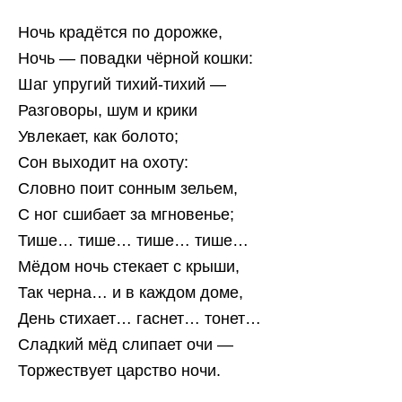
Ночь крадётся по дорожке,
Ночь — повадки чёрной кошки:
Шаг упругий тихий-тихий —
Разговоры, шум и крики
Увлекает, как болото;
Сон выходит на охоту:
Словно поит сонным зельем,
С ног сшибает за мгновенье;
Тише… тише… тише… тише…
Мёдом ночь стекает с крыши,
Так черна… и в каждом доме,
День стихает… гаснет… тонет…
Сладкий мёд слипает очи —
Торжествует царство ночи.