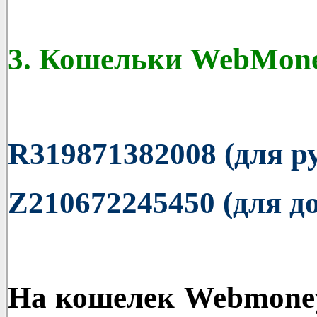
3. Кошельки WebMon
R319871382008 (для р
Z210672245450 (для д
На кошелек Webmoney