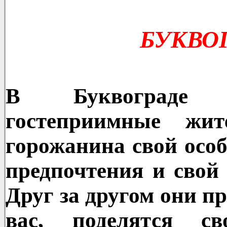
БУКВО
В Буквограде 
гостеприимные жи
горожанина свой особ
предпочтения и свой
Друг за другом они п
вас, поделятся св