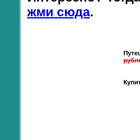
жми сюда
.
Путе
рубл
Купи