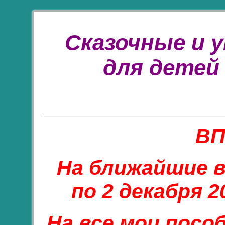
Сказочные и 
для детей
ВП
На ближайшие в
по 2 декабря 
На все мои пособ