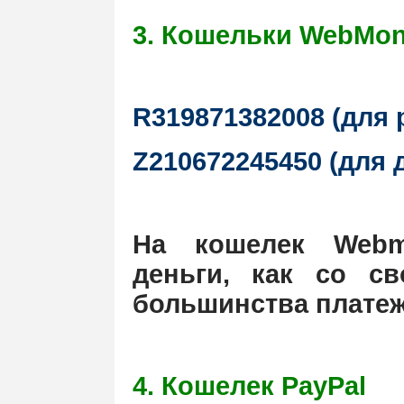
3. Кошельки WebMo
R319871382008 (для
Z210672245450 (для 
На кошелек Webm
деньги, как со св
большинства плате
4. Кошелек PayPal