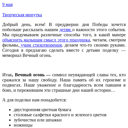
9 мая
Творческая минутка
Добрый день, всем! В преддверии дня Победы хочется
побольше рассказать нашим
детям
о важности этого события.
Мы придумываем различные способы того, в какой манере
объяснить малышам смысл этого праздника
, читаем, смотрим
фильмы,
учим стихотворения
, делаем что-то своими руками.
Сегодня я предлагаю сделать вместе с детьми поделку —
мемориал Вечный огонь.
Итак
, Вечный огонь —
символ неувядающей славы тех, кто
сражался за нашу свободу. Наша память об их героизме и
подвигах. Наше уважение и благодарность всем павшим в
боях, и пережившим эти страшные дни нашей истории…
А для поделки нам понадобится:
двусторонняя цветная бумага
столовые салфетки красного и зеленого цветов
зубочистки или шпажки
ножницы