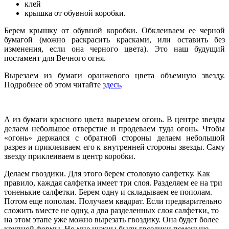
клей
крышка от обувной коробки.
Берем крышку от обувной коробки. Обклеиваем ее черной
бумагой (можно раскрасить красками, или оставить без
изменения, если она черного цвета). Это наш будущий
постамент для Вечного огня.
Вырезаем из бумаги оранжевого цвета объемную звезду.
Подробнее об этом читайте
здесь
.
А из бумаги красного цвета вырезаем огонь. В центре звезды
делаем небольшое отверстие и продеваем туда огонь. Чтобы
«огонь» держался с обратной стороны делаем небольшой
разрез и приклеиваем его к внутренней стороны звезды. Саму
звезду приклеиваем в центр коробки.
Делаем гвоздики. Для этого берем столовую салфетку. Как
правило, каждая салфетка имеет три слоя. Разделяем ее на три
тоненькие салфетки. Берем одну и складываем ее пополам.
Потом еще пополам. Получаем квадрат. Если предварительно
сложить вместе не одну, а два разделенных слоя салфетки, то
на этом этапе уже можно вырезать гвоздику. Она будет более
крупной формы. Но мне нужны были гвоздики поменьше.