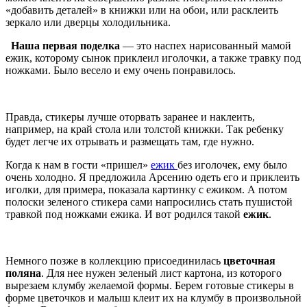
«добавить деталей» в книжки или на обои, или расклеить
зеркало или дверцы холодильника.
Наша первая поделка
— это наспех нарисованный мамой
ежик, которому сынок приклеил иголочки, а также травку под
ножками. Было весело и ему очень понравилось.
Правда, стикеры лучше оторвать заранее и наклеить,
например, на край стола или толстой книжки. Так ребенку
будет легче их отрывать и размещать там, где нужно.
Когда к нам в гости «пришел»
ежик
без иголочек, ему было
очень холодно. Я предложила Арсению одеть его и приклеить
иголки, для примера, показала картинку с ежиком. А потом
полоски зеленого стикера сами напросились стать пушистой
травкой под ножками ежика. И вот родился такой
ежик
.
Немного позже в коллекцию присоединилась
цветочная
поляна
. Для нее нужен зеленый лист картона, из которого
вырезаем клумбу желаемой формы. Берем готовые стикеры в
форме цветочков и малыш клеит их на клумбу в произвольной