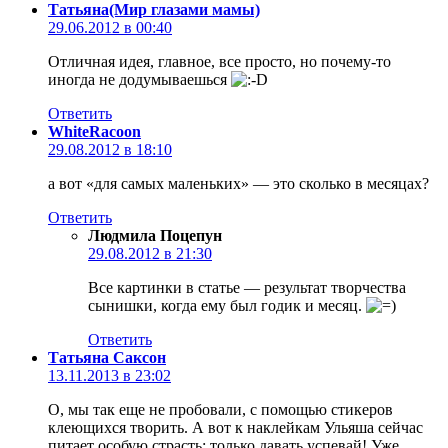
Татьяна(Мир глазами мамы)
29.06.2012 в 00:40
Отличная идея, главное, все просто, но почему-то
иногда не додумываешься
Ответить
WhiteRacoon
29.08.2012 в 18:10
а вот «для самых маленьких» — это сколько в месяцах?
Ответить
Людмила Поцепун
29.08.2012 в 21:30
Все картинки в статье — результат творчества
сынишки, когда ему был годик и месяц.
Ответить
Татьяна Саксон
13.11.2013 в 23:02
О, мы так еще не пробовали, с помощью стикеров
клеющихся творить. А вот к наклейкам Ульяша сейчас
питает особую страсть: только давать успевай! Уже