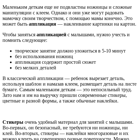
Маленьким деткам еще не подвластны ножницы и сложные
манипуляции с клеем. Однако и они уже могут радовать
мамочку своим творчеством, с помощью мамы конечно. Это
может быть
аппликация
— наклеивание картинки на картон.
Чтобы заняться
аппликацией
с малышами, нужно учесть и
помнить следующее:
творческое занятие должно уложиться в 5-10 минут
без использования ножниц
аппликация содержит простой сюжет
без мелких деталей
В классической аппликации — ребенок вырезает деталь,
используя шаблон и намазав клеем, размещает деталь на листе
бумаге. Самым маленьким деткам — это непосильный труд.
Зато нам и им на выручку пришли современные стикеры,
цветные и разной формы, а также обычные наклейки.
Стикеры
очень удобный материал для занятий с малышами.
Во-первых, он безопасный, не требуются ни ножницы, ни
клей. Во-вторых, стикеры — наклейки многоразовые и их
можно клеить на совершенно разные поверхности. Можно